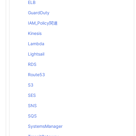
ELB
GuardDuty
IAM_Policy関連
Kinesis
Lambda
Lightsail
RDS
Route53
S3
SES
SNS
SQS
SystemsManager