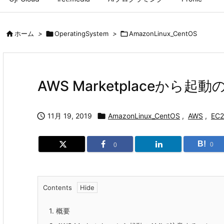

ホーム
>

OperatingSystem
>

AmazonLinux_CentOS
AWS Marketplaceから

11月 19, 2019

AmazonLinux_CentOS
,
AWS
,
EC2
B!
0
0
Contents
1.
概要