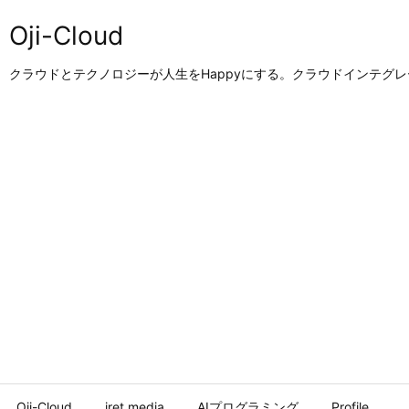
Oji-Cloud
クラウドとテクノロジーが人生をHappyにする。クラウドインテグ
Oji-Cloud
iret.media
AIプログラミング
Profile