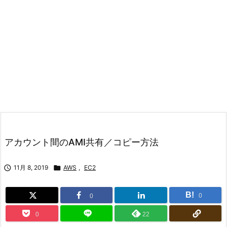
アカウント間のAMI共有／コピー方法

11月 8, 2019

AWS
,
EC2
B!
0
0
0
22