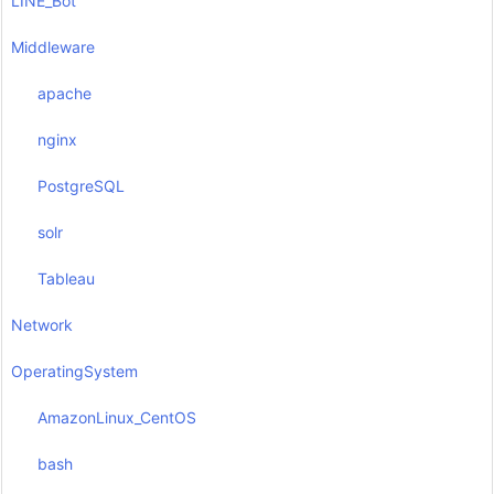
LINE_Bot
Middleware
apache
nginx
PostgreSQL
solr
Tableau
Network
OperatingSystem
AmazonLinux_CentOS
bash