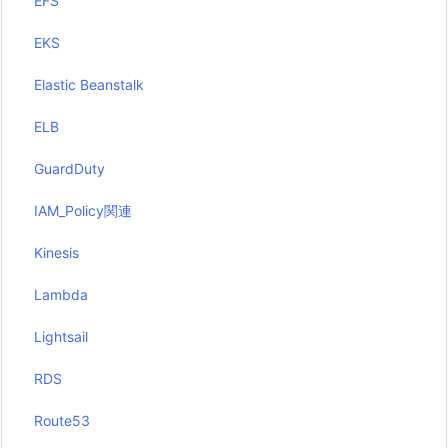
EFS
EKS
Elastic Beanstalk
ELB
GuardDuty
IAM_Policy関連
Kinesis
Lambda
Lightsail
RDS
Route53