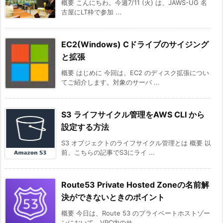
概要 こんにちわ。今週7/11 (火) は、JAWS-UG 名
古屋にLT枠で参加 ...
EC2(Windows) Cドライブのサイジング
と拡張
概要 はじめに 今回は、EC2 のディスク拡張につい
てご紹介します。対象のサーバ ...
S3 ライフサイクル管理をAWS CLI から
設定する方法
S3 オブジェクトのライフサイクル管理とは 概要 以
前、こちらの記事でS3にライ ...
Route53 Private Hosted Zoneの名前解
決ができないときのポイント
概要 今日は、Route 53 のプライベートホストゾー
ンにおいて、VPC内のサ ...