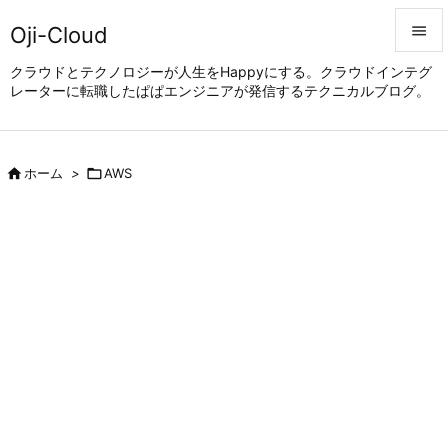
Oji-Cloud


クラウドとテクノロジーが人生をHappyにする。クラウドインテグ
レーターに転職したぱぱエンジニアが発信するテクニカルブログ。
メニュ

サイド


ホーム
>

AWS
前へ

次へ

検索