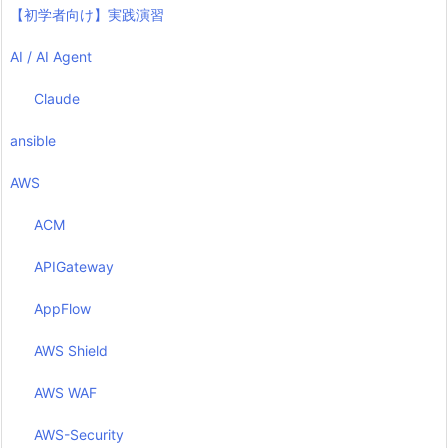
【初学者向け】実践演習
AI / AI Agent
Claude
ansible
AWS
ACM
APIGateway
AppFlow
AWS Shield
AWS WAF
AWS-Security