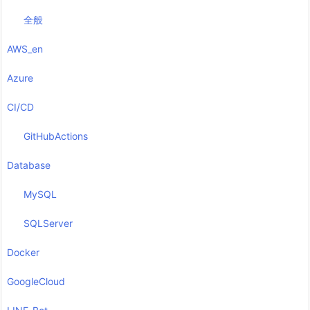
全般
AWS_en
Azure
CI/CD
GitHubActions
Database
MySQL
SQLServer
Docker
GoogleCloud