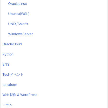
OracleLinux
Ubuntu(WSL)
UNIX/Solaris
WindowsServer
OracleCloud
Python
SNS
Techイベント
terraform
Web製作 & WordPress
コラム