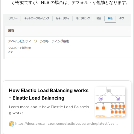
が有効ですが、NLB の場合は、デフォルトが無効となります。
How Elastic Load Balancing works
- Elastic Load Balancing
Learn more about how Elastic Load Balancin
g works.
https://docs.aws.amazon.com/elasticloadbalancing/latest/user...