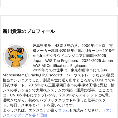
新川貴章のプロフィール
岐阜県出身、43歳 3児の父。2000年に上京、電
機メーカー就職⇒2015年に地元Uターン⇒2018年
からIretのクラウドエンジニアに転職⇒2025
Japan AWS Top Engineers、2024-2025 Japan
AWS All Certifications Engineers
2015年までの仕事は、東京都府中市にてSun
Microsystems/Oracle,HP,Ciscoのサーバーやストレージなどの製品
担当エンジニアでした。製品を世に送り出すところからEOSLまでを
日夜サポート。2015年から三重県四日市市の半導体工場に異動、情
シスのポジションで大規模システムの構築・運用に従事。ここまで
は、UNIXを中心にオンプレonly。2018年からアイレットに転職。
遅咲きながら、初めてパブリッククラウドを使った仕事がスター
ト。毎日、スキルとハートを磨いています。
よろしければ、エンジニアが書く
コラム
もお読みください。（
エン
ジニアがブログを書く理由
）