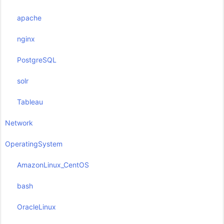
apache
nginx
PostgreSQL
solr
Tableau
Network
OperatingSystem
AmazonLinux_CentOS
bash
OracleLinux