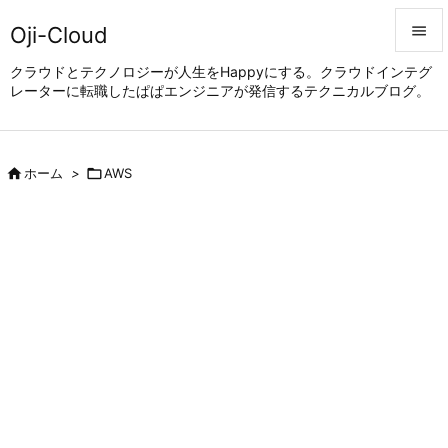
Oji-Cloud


クラウドとテクノロジーが人生をHappyにする。クラウドインテグ
レーターに転職したぱぱエンジニアが発信するテクニカルブログ。
メニュ

サイド


ホーム
>

AWS
前へ

次へ

検索