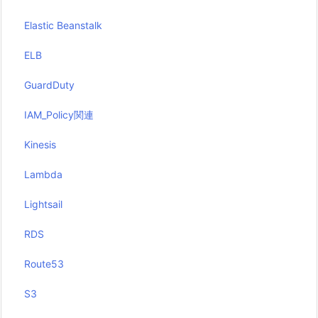
Elastic Beanstalk
ELB
GuardDuty
IAM_Policy関連
Kinesis
Lambda
Lightsail
RDS
Route53
S3