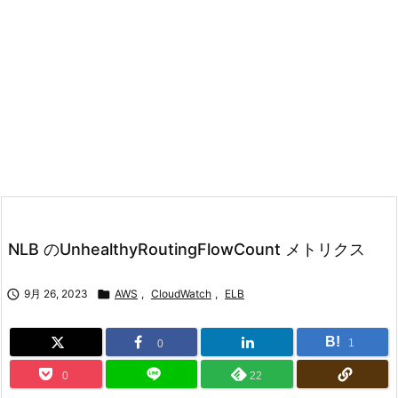
NLB のUnhealthyRoutingFlowCount メトリクス

9月 26, 2023

AWS
,
CloudWatch
,
ELB
B!
1
0
0
22