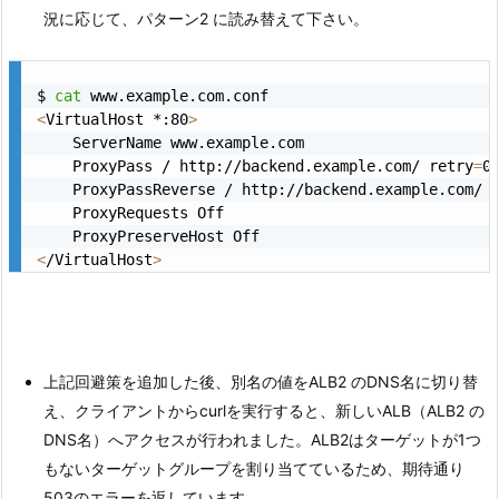
況に応じて、パターン2 に読み替えて下さい。
$ 
cat
<
VirtualHost *:80
>
    ServerName www.example.com

    ProxyPass / http://backend.example.com/ retry
=
0
    ProxyPassReverse / http://backend.example.com/

    ProxyRequests Off

<
/VirtualHost
>
上記回避策を追加した後、別名の値をALB2 のDNS名に切り替
え、クライアントからcurlを実行すると、新しいALB（ALB2 の
DNS名）へアクセスが行われました。ALB2はターゲットが1つ
もないターゲットグループを割り当てているため、期待通り
503のエラーを返しています。