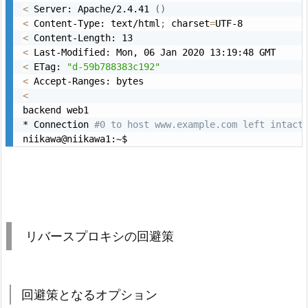
<
 Server: Apache/2.4.41 
(
)
<
 Content-Type: text/html
;
 charset
=
<
<
<
 ETag: 
"d-59b788383c192"
<
<
backend web1

* Connection 
#0 to host www.example.com left intact
リバースプロキシの回避策
回避策となるオプション