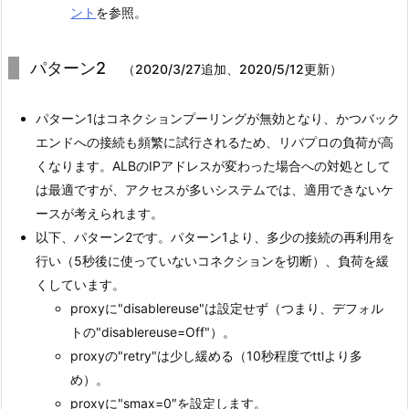
ント
を参照。
パターン2
（2020/3/27追加、2020/5/12更新）
パターン1はコネクションプーリングが無効となり、かつバック
エンドへの接続も頻繁に試行されるため、リバプロの負荷が高
くなります。ALBのIPアドレスが変わった場合への対処として
は最適ですが、アクセスが多いシステムでは、適用できないケ
ースが考えられます。
以下、パターン2です。パターン1より、多少の接続の再利用を
行い（5秒後に使っていないコネクションを切断）、負荷を緩
くしています。
proxyに"disablereuse"は設定せず（つまり、デフォル
トの"disablereuse=Off"）。
proxyの"retry"は少し緩める（10秒程度でttlより多
め）。
proxyに"smax=0″を設定します。