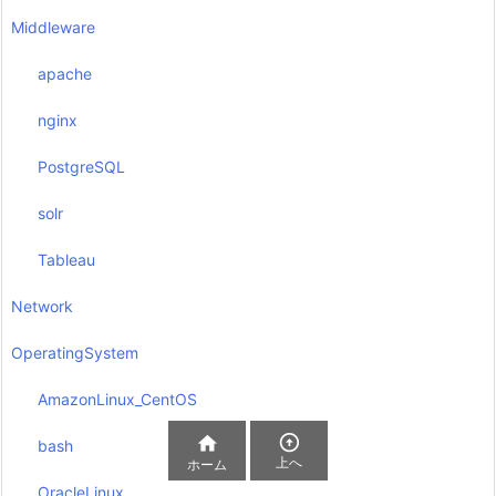
Middleware
apache
nginx
PostgreSQL
solr
Tableau
Network
OperatingSystem
AmazonLinux_CentOS


bash
上へ
ホーム
OracleLinux