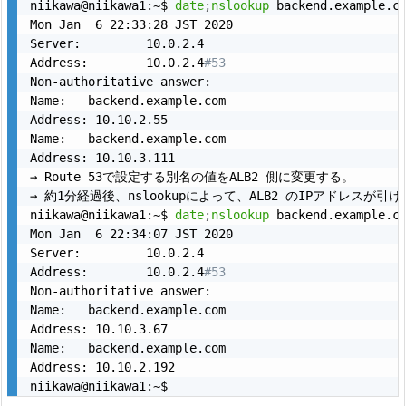
niikawa@niikawa1:~$ 
date
;
nslookup
 backend.example.co
Mon Jan  6 22:33:28 JST 2020

Server:         10.0.2.4

Address:        10.0.2.4
#53
Non-authoritative answer:

Name:   backend.example.com

Address: 10.10.2.55

Name:   backend.example.com

Address: 10.10.3.111

→ Route 53で設定する別名の値をALB2 側に変更する。

→ 約1分経過後、nslookupによって、ALB2 のIPアドレスが引
niikawa@niikawa1:~$ 
date
;
nslookup
 backend.example.co
Mon Jan  6 22:34:07 JST 2020

Server:         10.0.2.4

Address:        10.0.2.4
#53
Non-authoritative answer:

Name:   backend.example.com

Address: 10.10.3.67

Name:   backend.example.com

Address: 10.10.2.192
