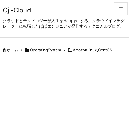
Oji-Cloud


クラウドとテクノロジーが人生をHappyにする。クラウドインテグ
レーターに転職したぱぱエンジニアが発信するテクニカルブログ。
メニュ

サイド


ホーム
>

OperatingSystem
>

AmazonLinux_CentOS
前へ

次へ

検索