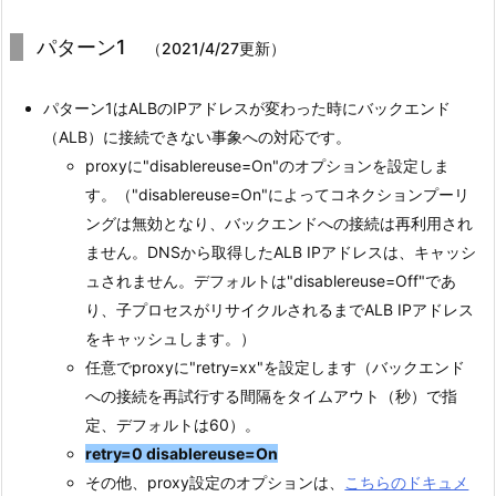
パターン1
（2021/4/27更新）
パターン1はALBのIPアドレスが変わった時にバックエンド
（ALB）に接続できない事象への対応です。
proxyに"disablereuse=On"のオプションを設定しま
す。（"disablereuse=On"によってコネクションプーリ
ングは無効となり、バックエンドへの接続は再利用され
ません。DNSから取得したALB IPアドレスは、キャッシ
ュされません。デフォルトは"disablereuse=Off"であ
り、子プロセスがリサイクルされるまでALB IPアドレス
をキャッシュします。）
任意でproxyに"retry=xx"を設定します（バックエンド
への接続を再試行する間隔をタイムアウト（秒）で指
定、デフォルトは60）。
retry=0 disablereuse=On
その他、proxy設定のオプションは、
こちらのドキュメ