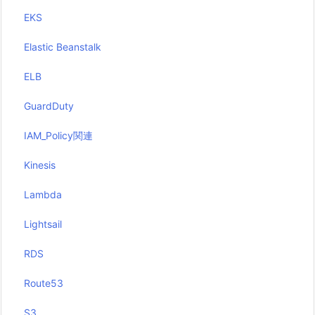
EKS
Elastic Beanstalk
ELB
GuardDuty
IAM_Policy関連
Kinesis
Lambda
Lightsail
RDS
Route53
S3