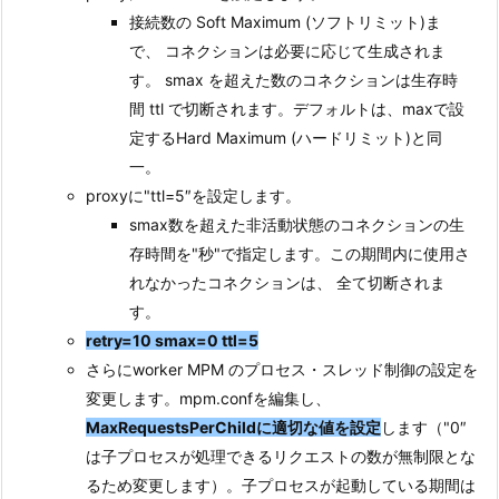
接続数の Soft Maximum (ソフトリミット)ま
で、 コネクションは必要に応じて生成されま
す。 smax を超えた数のコネクションは生存時
間 ttl で切断されます。デフォルトは、maxで設
定するHard Maximum (ハードリミット)と同
一。
proxyに"ttl=5″を設定します。
smax数を超えた非活動状態のコネクションの生
存時間を"秒"で指定します。この期間内に使用さ
れなかったコネクションは、 全て切断されま
す。
retry=10 smax=0 ttl=5
さらにworker MPM のプロセス・スレッド制御の設定を
変更します。mpm.confを編集し、
MaxRequestsPerChildに適切な値を設定
します（"0″
は子プロセスが処理できるリクエストの数が無制限とな
るため変更します）。子プロセスが起動している期間は