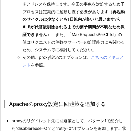
IPアドレスを保持します。今回の事象を対処するため子
プロセスは定期的に起動し直す必要があります（
再起動
のサイクルは少なくとも1日以内が良いと思いますが、
ALBが代替後削除されるまでの猶予期間が不明なため保
証できません
）。また、「MaxRequestsPerChild」の
値はリクエストの件数やサーバーの処理能力にも関わる
ため、システム毎に検討してください。
その他、proxy設定のオプションは、
こちらのドキュメ
ント
を参照。
Apacheのproxy設定に回避策を追加する
proxyのリダイレクト先に回避策として、パターン1で紹介し
た"disablereuse=On"と"retry=0″オプションを追加します。状