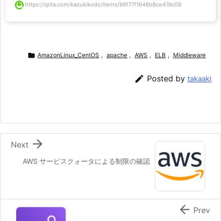
https://qiita.com/kazukikudo/items/96f77f1648b8ce47dc06

AmazonLinux_CentOS
,
apache
,
AWS
,
ELB
,
Middleware

Posted by
takaaki

Next
AWS サービスクォータによる制限の確認

Prev