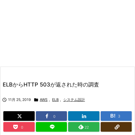
ELBからHTTP 503が返された時の調査

11月 25, 2019

AWS
,
ELB
,
システム設計
B!
3
0
0
22