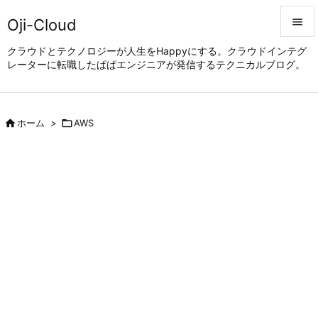
Oji-Cloud


クラウドとテクノロジーが人生をHappyにする。クラウドインテグ
レーターに転職したぱぱエンジニアが発信するテクニカルブログ。
メニュ

サイド


ホーム
>

AWS
前へ

次へ

検索