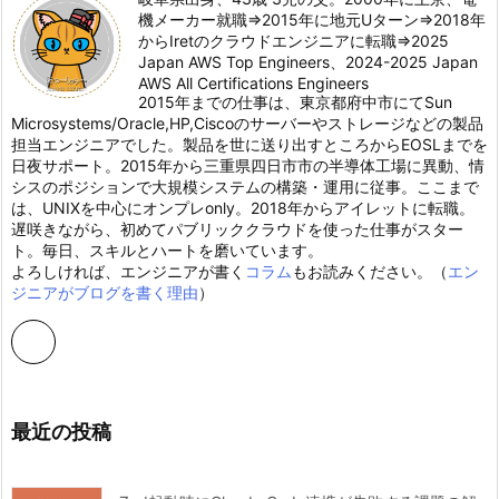
機メーカー就職⇒2015年に地元Uターン⇒2018年
からIretのクラウドエンジニアに転職⇒2025
Japan AWS Top Engineers、2024-2025 Japan
AWS All Certifications Engineers
2015年までの仕事は、東京都府中市にてSun
Microsystems/Oracle,HP,Ciscoのサーバーやストレージなどの製品
担当エンジニアでした。製品を世に送り出すところからEOSLまでを
日夜サポート。2015年から三重県四日市市の半導体工場に異動、情
シスのポジションで大規模システムの構築・運用に従事。ここまで
は、UNIXを中心にオンプレonly。2018年からアイレットに転職。
遅咲きながら、初めてパブリッククラウドを使った仕事がスター
ト。毎日、スキルとハートを磨いています。
よろしければ、エンジニアが書く
コラム
もお読みください。（
エン
ジニアがブログを書く理由
）
最近の投稿