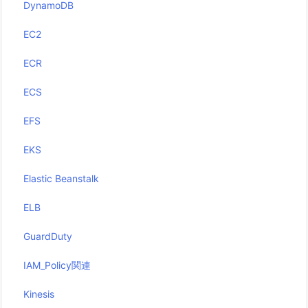
DynamoDB
EC2
ECR
ECS
EFS
EKS
Elastic Beanstalk
ELB
GuardDuty
IAM_Policy関連
Kinesis