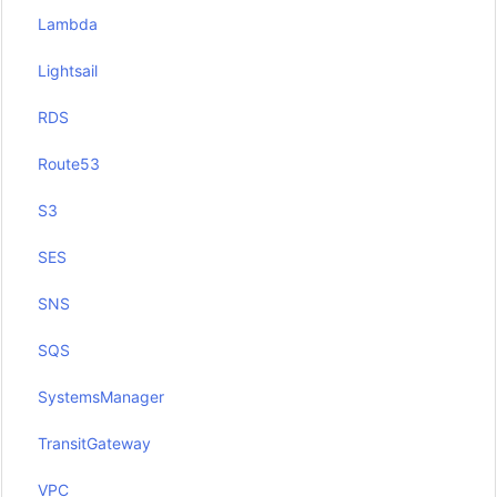
Lambda
Lightsail
RDS
Route53
S3
SES
SNS
SQS
SystemsManager
TransitGateway
VPC