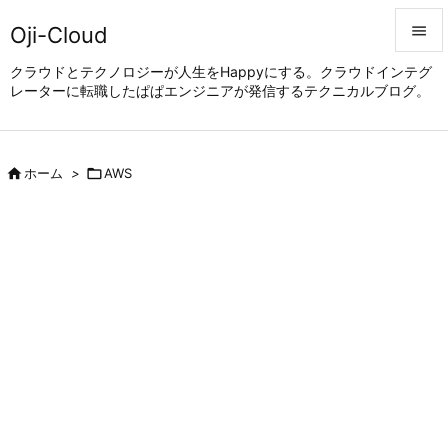
Oji-Cloud


クラウドとテクノロジーが人生をHappyにする。クラウドインテグ
レーターに転職したぱぱエンジニアが発信するテクニカルブログ。
メニュ

サイド


ホーム
>

AWS
前へ

次へ

検索