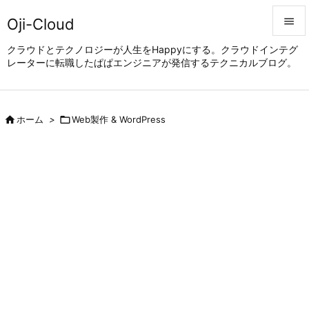
Oji-Cloud


クラウドとテクノロジーが人生をHappyにする。クラウドインテグ
レーターに転職したぱぱエンジニアが発信するテクニカルブログ。
メニュ

サイド


ホーム
>

Web製作 & WordPress
前へ

次へ

検索