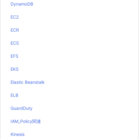
DynamoDB
EC2
ECR
ECS
EFS
EKS
Elastic Beanstalk
ELB
GuardDuty
IAM_Policy関連
Kinesis