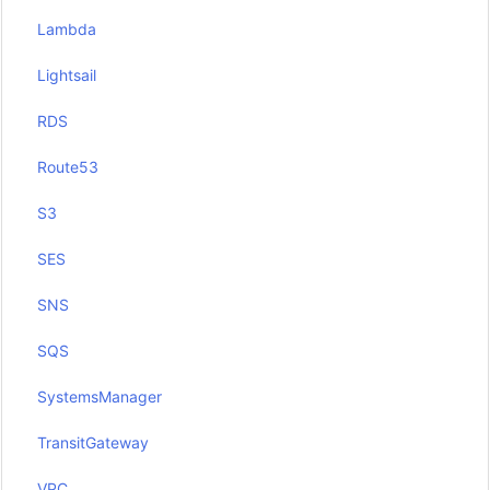
Lambda
Lightsail
RDS
Route53
S3
SES
SNS
SQS
SystemsManager
TransitGateway
VPC