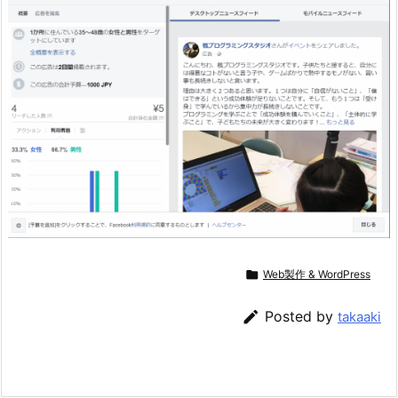

Web製作 & WordPress

Posted by
takaaki