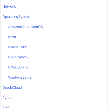
Network
OperatingSystem
AmazonLinux_CentOS
bash
OracleLinux
Ubuntu(WSL)
UNIX/Solaris
WindowsServer
OracleCloud
Python
SNS