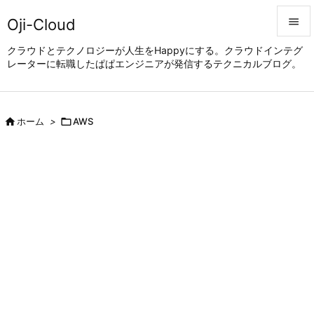
Oji-Cloud


クラウドとテクノロジーが人生をHappyにする。クラウドインテグ
レーターに転職したぱぱエンジニアが発信するテクニカルブログ。
メニュ

サイド


ホーム
>

AWS
前へ

次へ

検索