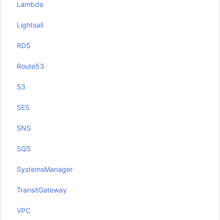
Lambda
Lightsail
RDS
Route53
S3
SES
SNS
SQS
SystemsManager
TransitGateway
VPC