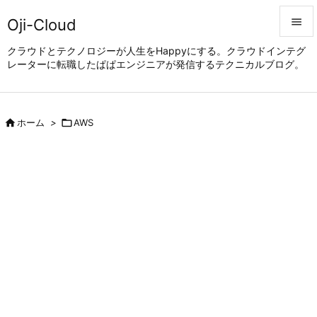
Oji-Cloud


クラウドとテクノロジーが人生をHappyにする。クラウドインテグ
レーターに転職したぱぱエンジニアが発信するテクニカルブログ。
メニュ

サイド


ホーム
>

AWS
前へ

次へ

検索