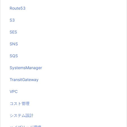
Route53
S3
SES
SNS
SQS
SystemsManager
TransitGateway
VPC
コスト管理
システム設計