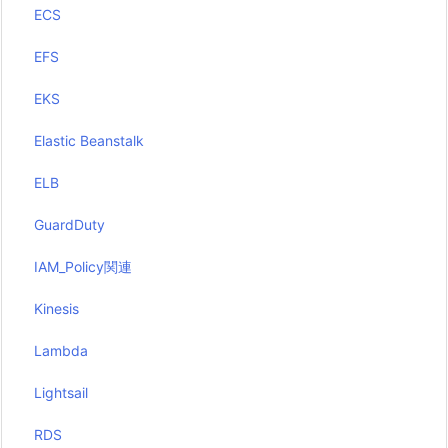
ECS
EFS
EKS
Elastic Beanstalk
ELB
GuardDuty
IAM_Policy関連
Kinesis
Lambda
Lightsail
RDS