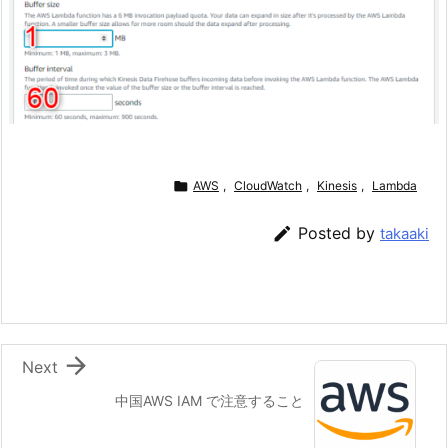

AWS
,
CloudWatch
,
Kinesis
,
Lambda

Posted by
takaaki

Next
中国AWS IAM で注意すること