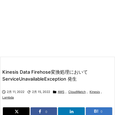
Kinesis Data Firehose変換処理において
ServiceUnavailableException 発生

2月 11, 2022

2月 15, 2022

AWS
,
CloudWatch
,
Kinesis
,
Lambda
B!
0
0