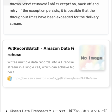
throws
, back off and
ServiceUnavailableException
retry. If the exception persists, it is possible that the
throughput limits have been exceeded for the delivery
stream.
PutRecordBatch - Amazon Data Fi
rehose
Writes multiple data records into a Firehose
stream in a single call, which can achieve hig
her t ...
https://docs.aws.amazon.com/ja_jp/firehose/latest/APIReferen...
Kinesis Data Firehoseのクォータは、以下のドキュメントに記