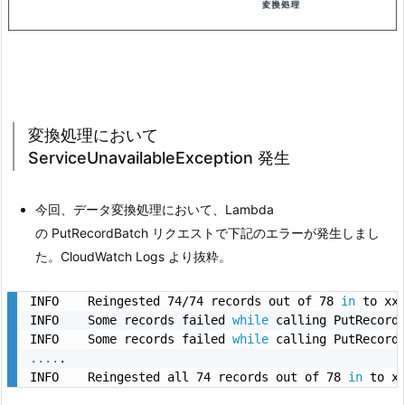
変換処理において
ServiceUnavailableException 発生
今回、データ変換処理において、Lambda
の PutRecordBatch リクエストで下記のエラーが発生しまし
た。CloudWatch Logs より抜粋。
INFO	Reingested 74/74 records out of 78 
in
 to xxx
INFO	Some records failed 
while
 calling PutRecord
INFO	Some records failed 
while
 calling PutRecord
..
..
.

INFO	Reingested all 74 records out of 78 
in
 to x