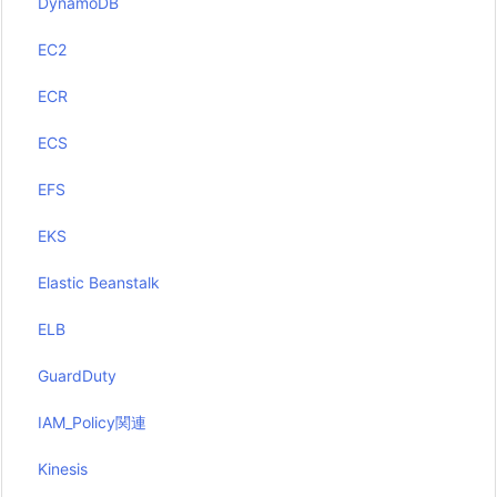
DynamoDB
EC2
ECR
ECS
EFS
EKS
Elastic Beanstalk
ELB
GuardDuty
IAM_Policy関連
Kinesis