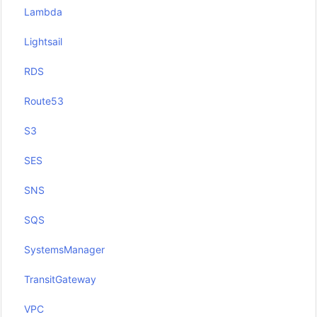
Lambda
Lightsail
RDS
Route53
S3
SES
SNS
SQS
SystemsManager
TransitGateway
VPC