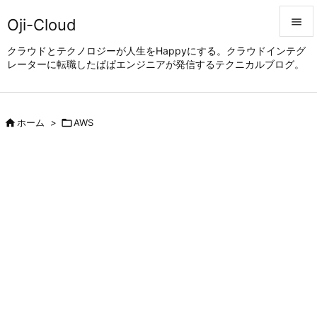
Oji-Cloud


クラウドとテクノロジーが人生をHappyにする。クラウドインテグ
レーターに転職したぱぱエンジニアが発信するテクニカルブログ。
メニュ

サイド


ホーム
>

AWS
前へ

次へ

検索