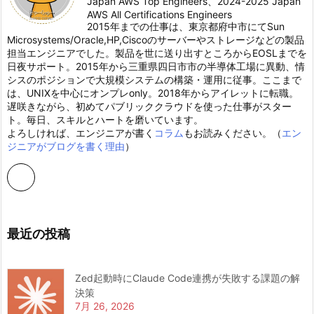
Japan AWS Top Engineers、2024-2025 Japan
AWS All Certifications Engineers
2015年までの仕事は、東京都府中市にてSun
Microsystems/Oracle,HP,Ciscoのサーバーやストレージなどの製品
担当エンジニアでした。製品を世に送り出すところからEOSLまでを
日夜サポート。2015年から三重県四日市市の半導体工場に異動、情
シスのポジションで大規模システムの構築・運用に従事。ここまで
は、UNIXを中心にオンプレonly。2018年からアイレットに転職。
遅咲きながら、初めてパブリッククラウドを使った仕事がスター
ト。毎日、スキルとハートを磨いています。
よろしければ、エンジニアが書く
コラム
もお読みください。（
エン
ジニアがブログを書く理由
）
最近の投稿
Zed起動時にClaude Code連携が失敗する課題の解
決策
7月 26, 2026