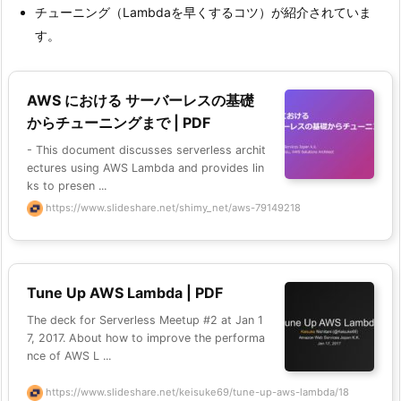
チューニング（Lambdaを早くするコツ）が紹介されていま
す。
AWS における サーバーレスの基礎
からチューニングまで | PDF
- This document discusses serverless archit
ectures using AWS Lambda and provides lin
ks to presen ...
https://www.slideshare.net/shimy_net/aws-79149218
Tune Up AWS Lambda | PDF
The deck for Serverless Meetup #2 at Jan 1
7, 2017. About how to improve the performa
nce of AWS L ...
https://www.slideshare.net/keisuke69/tune-up-aws-lambda/18