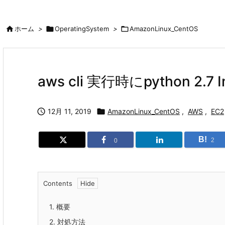

ホーム
>

OperatingSystem
>

AmazonLinux_CentOS
aws cli 実行時にpython 2.7 

12月 11, 2019

AmazonLinux_CentOS
,
AWS
,
EC2
B!
2
0
Contents
1.
概要
2.
対処方法