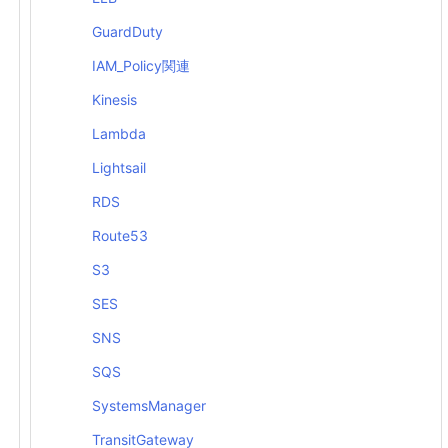
GuardDuty
IAM_Policy関連
Kinesis
Lambda
Lightsail
RDS
Route53
S3
SES
SNS
SQS
SystemsManager
TransitGateway