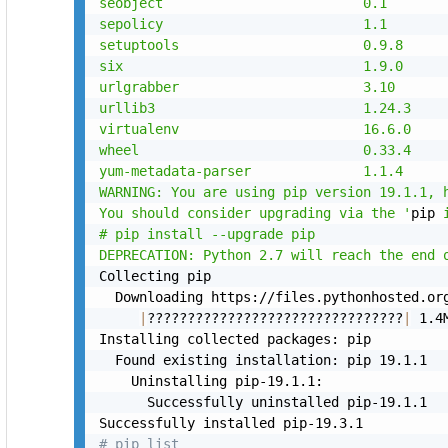
seobject                         0.1

sepolicy                         1.1

setuptools                       0.9.8

six                              1.9.0

urlgrabber                       3.10

urllib3                          1.24.3

virtualenv                       16.6.0

wheel                            0.33.4

yum-metadata-parser              1.1.4

WARNING: You are using pip version 19.1.1, h
You should consider upgrading via the '
pip 
# pip install --upgrade pip

DEPRECATION: Python 2.7 will reach the end 
Collecting pip

  Downloading https://files.pythonhosted.or
|
????????????????????????????????
|
 1.4
Installing collected packages: pip

  Found existing installation: pip 19.1.1

    Uninstalling pip-19.1.1:

      Successfully uninstalled pip-19.1.1

# pip list