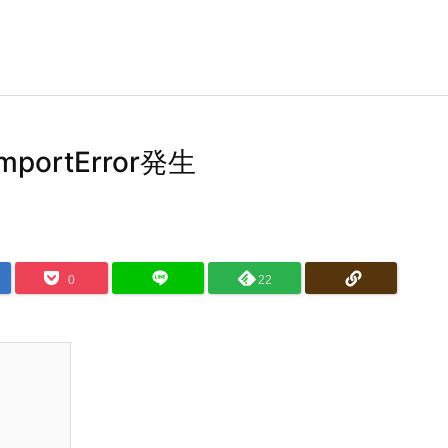
ImportError発生
0
22