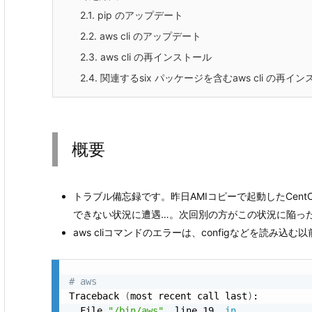
2.1.
pip のアップデート
2.2.
aws cli のアップデート
2.3.
aws cli の再インストール
2.4.
関連するsix パッケージを含むaws cli の再イ
概要
トラブル備忘録です。昨日AMIコピーで起動したCentO
できない状況に遭遇…。次回別の方がこの状況に陥っ
aws cliコマンドのエラーは、configなどを読み込
# aws
Traceback 
(
most recent call last
)
:

  File 
"/bin/aws"
, line 19, 
in