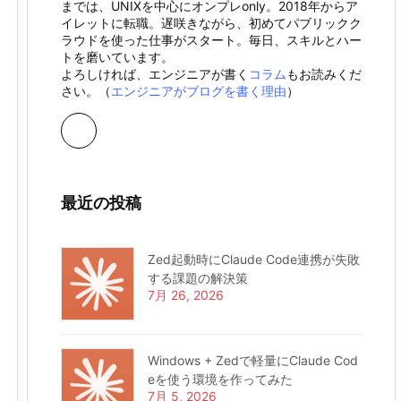
までは、UNIXを中心にオンプレonly。2018年からア
イレットに転職。遅咲きながら、初めてパブリックク
ラウドを使った仕事がスタート。毎日、スキルとハー
トを磨いています。
よろしければ、エンジニアが書く
コラム
もお読みくだ
さい。（
エンジニアがブログを書く理由
）
最近の投稿
Zed起動時にClaude Code連携が失敗
する課題の解決策
7月 26, 2026
Windows + Zedで軽量にClaude Cod
eを使う環境を作ってみた
7月 5, 2026