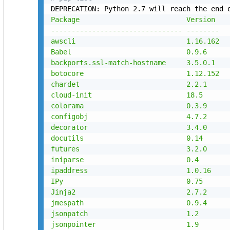
DEPRECATION: Python 2.7 will reach the end 
Package                          Version

-------------------------------- --------

awscli                           1.16.162

Babel                            0.9.6

backports.ssl-match-hostname     3.5.0.1

botocore                         1.12.152

chardet                          2.2.1

cloud-init                       18.5

colorama                         0.3.9

configobj                        4.7.2

decorator                        3.4.0

docutils                         0.14

futures                          3.2.0

iniparse                         0.4

ipaddress                        1.0.16

IPy                              0.75

Jinja2                           2.7.2

jmespath                         0.9.4

jsonpatch                        1.2

jsonpointer                      1.9
