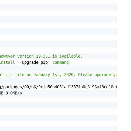
owever version 19.3.1 is available.

install
 --upgrade pip
' command.

of its life on January 1st, 2020. Please upgrade your Py
g/packages/00/b6/9cfa56b4081ad13874b0c6f96af8ce16cfbc1cb
MB 8.0MB/s
