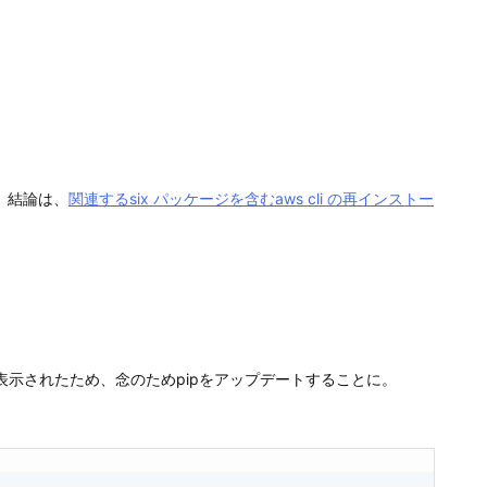
。結論は、
関連するsix パッケージを含むaws cli の再インストー
告が表示されたため、念のためpipをアップデートすることに。