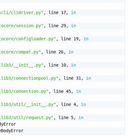
scli/clidriver.py"
, line 17, 
in
tocore/session.py"
, line 29, 
in
tocore/configloader.py"
, line 19, 
in
tocore/compat.py"
, line 26, 
in
llib3/__init__.py"
, line 10, 
in
llib3/connectionpool.py"
, line 31, 
in
llib3/connection.py"
, line 45, 
in
llib3/util/__init__.py"
, line 4, 
in
llib3/util/request.py"
, line 5, 
in
yError
