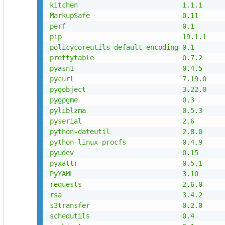
kitchen                          1.1.1

MarkupSafe                       0.11

perf                             0.1

pip                              19.1.1

policycoreutils-default-encoding 0.1

prettytable                      0.7.2

pyasn1                           0.4.5

pycurl                           7.19.0

pygobject                        3.22.0

pygpgme                          0.3

pyliblzma                        0.5.3

pyserial                         2.6

python-dateutil                  2.8.0

python-linux-procfs              0.4.9

pyudev                           0.15

pyxattr                          0.5.1

PyYAML                           3.10

requests                         2.6.0

rsa                              3.4.2

s3transfer                       0.2.0

schedutils                       0.4
