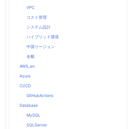
VPC
コスト管理
システム設計
ハイブリッド環境
中国リージョン
全般
AWS_en
thon as Python 2.7 won'
t be maintained after that date. 
Azure
CI/CD
06bedf8e9164ce5551ec1/pip-19.3.1-py2.py3-none-any.whl 
(
1
GitHubActions
Database
MySQL
SQLServer