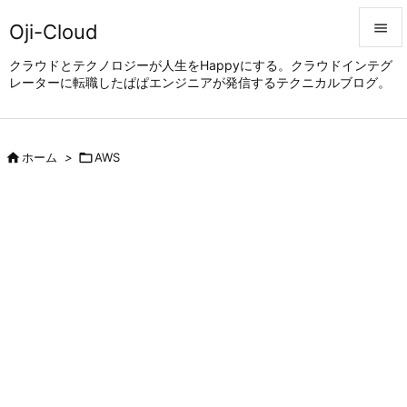
Oji-Cloud


クラウドとテクノロジーが人生をHappyにする。クラウドインテグ
レーターに転職したぱぱエンジニアが発信するテクニカルブログ。
メニュ

サイド


ホーム
>

AWS
前へ

次へ

検索