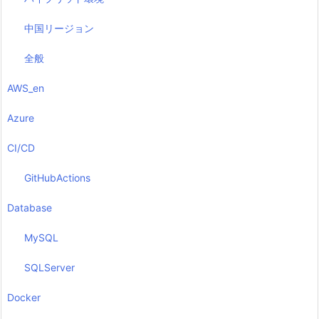
中国リージョン
全般
AWS_en
Azure
CI/CD
GitHubActions
Database
MySQL
SQLServer
Docker