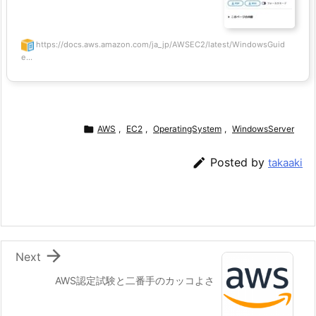
https://docs.aws.amazon.com/ja_jp/AWSEC2/latest/WindowsGuid
e...

AWS
,
EC2
,
OperatingSystem
,
WindowsServer

Posted by
takaaki

Next
AWS認定試験と二番手のカッコよさ