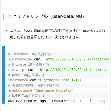
スクリプトサンプル（user-data: NG）
以下は、PowerShell単体では実行できますが、user-dataに設
定した場合は意図した通りに実行されません。
# Instance IDを取得する
$instanceid
=
(
curl 
'http://169.254.169.254/latest/me
# Private IPを取得する
$localip
=
(
curl 
'http://169.254.169.254/latest/meta-
# NAME Tagを取得する
$hostname
=
(
cat 
"C:\tmp\ec2_name.txt"
)
# 変更後のNAME Tagを作成する
$newhostname
=
"
$hostname
-
$localip
"
# NAME Tagを更新する
aws ec2 create-tags --resources 
$instanceid
 --tags 