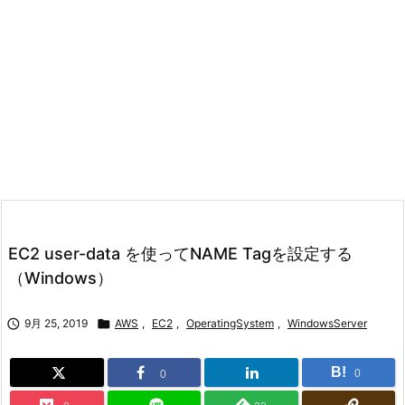
EC2 user-data を使ってNAME Tagを設定する
（Windows）

9月 25, 2019

AWS
,
EC2
,
OperatingSystem
,
WindowsServer
B!
0
0