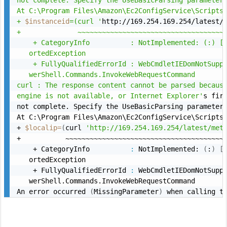
At C:\Program Files\Amazon\Ec2ConfigService\Scripts\
+ 
$instanceid
=(curl '
http://169.254.169.254/latest/
+              ~~~~~~~~~~~~~~~~~~~~~~~~~~~~~~~~~~~~~
    + CategoryInfo          : NotImplemented: (:) [I
   ortedException

    + FullyQualifiedErrorId : WebCmdletIEDomNotSuppo
   werShell.Commands.InvokeWebRequestCommand

curl : The response content cannot be parsed because
engine is not available, or Internet Explorer'
s firs
not complete. Specify the UseBasicParsing parameter 
At C:\Program Files\Amazon\Ec2ConfigService\Scripts\
+ 
$localip
=
(
curl 
'http://169.254.169.254/latest/met
+           ~~~~~~~~~~~~~~~~~~~~~~~~~~~~~~~~~~~~~~~~
    + CategoryInfo          
:
 NotImplemented: 
(
:
)
[
   ortedException

    + FullyQualifiedErrorId 
:
 WebCmdletIEDomNotSuppo
   werShell.Commands.InvokeWebRequestCommand

An error occurred 
(
MissingParameter
)