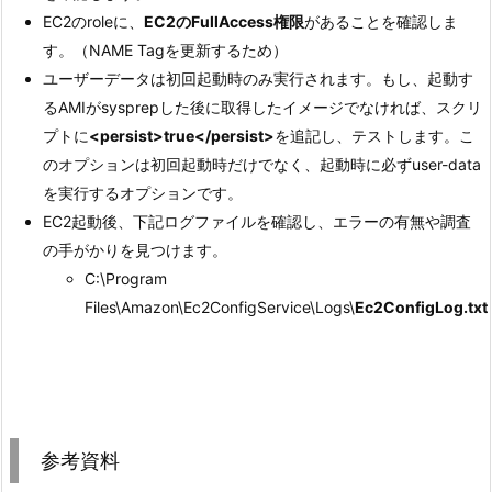
EC2のroleに、
EC2のFullAccess権限
があることを確認しま
す。（NAME Tagを更新するため）
ユーザーデータは初回起動時のみ実行されます。もし、起動す
るAMIがsysprepした後に取得したイメージでなければ、スクリ
プトに
<persist>true</persist>
を追記し、テストします。こ
のオプションは初回起動時だけでなく、起動時に必ずuser-data
を実行するオプションです。
EC2起動後、下記ログファイルを確認し、エラーの有無や調査
の手がかりを見つけます。
C:\Program
Files\Amazon\Ec2ConfigService\Logs\
Ec2ConfigLog.txt
参考資料