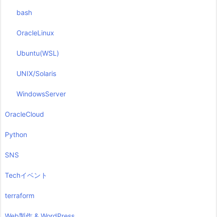
bash
OracleLinux
Ubuntu(WSL)
UNIX/Solaris
WindowsServer
OracleCloud
Python
SNS
Techイベント
terraform
Web製作 & WordPress