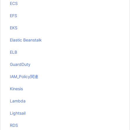
ECS
EFS
EKS
Elastic Beanstalk
ELB
GuardDuty
IAM_Policy関連
Kinesis
Lambda
Lightsail
RDS