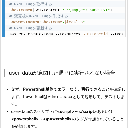
# NAME Tagを取得する
$hostname
=
(
Get-Content 
"C:\tmp\ec2_name.txt"
)
# 変更後のNAME Tagを作成する
$newhostname
=
"
$hostname
-
$localip
"
# NAME Tagを更新する
aws ec2 create-tags --resources 
$instanceid
 --tags 
user-dataが意図した通りに実行されない場合
先ず、
PowerShell単体でエラーなく、実行できること
を確認し
ます。PowerShellはAdministratorとして起動して、テストしま
す。
user-dataのスクリプトに
<script>～</script>
あるいは
<powershell>～</powershell>
のタグが付加されていること
を確認します。