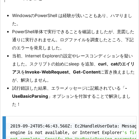
WindowsのPowerShell は経験が浅いこともあり、ハマりまし
た。
PowerShell単体で実行できることを確認しましたが、意図した
通りに実行されません。ログファイルを調査したところ、下記
のエラーを発見しました。
当初、Internet Explorerの設定やレースコンディションを疑い
ました。スクリプトの始めにsleep を追加、
curl、catのエイリ
アス
を
Invoke-WebRequest、Get-Content
に置き換えました
が、解決しません。
試行錯誤した結果、エラーメッセージに記載されている「
-
UseBasicParsing
」オプションを付加することで解決しまし
た！
2019-09-24T05:46:43.560Z: Ec2HandleUserData: Messag
engine is not available, or Internet Explorer
's firs
not complete. Specify the UseBasicParsing parameter 