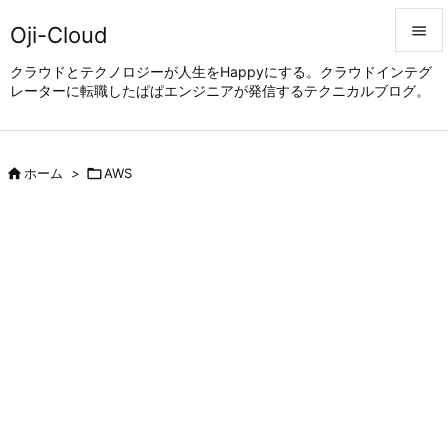
Oji-Cloud


クラウドとテクノロジーが人生をHappyにする。クラウドインテグ
レーターに転職したぱぱエンジニアが発信するテクニカルブログ。
メニュ

サイド


ホーム
>

AWS
前へ

次へ

検索