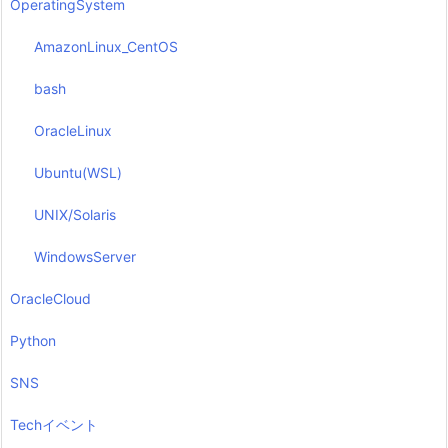
OperatingSystem
AmazonLinux_CentOS
bash
OracleLinux
Ubuntu(WSL)
UNIX/Solaris
WindowsServer
OracleCloud
Python
SNS
Techイベント