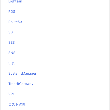
Lightsail
RDS
Route53
S3
SES
SNS
SQS
SystemsManager
TransitGateway
VPC
コスト管理