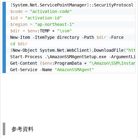
[
System.Net.ServicePointManager
]
::SecurityProtocol 
$code
=
"activation-code"
$id
=
"activation-id"
$region
=
"ap-northeast-1"
$dir
=
$env
:TEMP + 
"\ssm"
New-Item -ItemType directory -Path 
$dir
cd
$dir
(
New-Object System.Net.WebClient
)
.DownloadFile
(
"htt
Start-Process .\AmazonSSMAgentSetup.exe -ArgumentLi
Get-Content 
(
$env
:ProgramData + 
"\Amazon\SSM\Instan
Get-Service -Name 
"AmazonSSMAgent"
参考資料