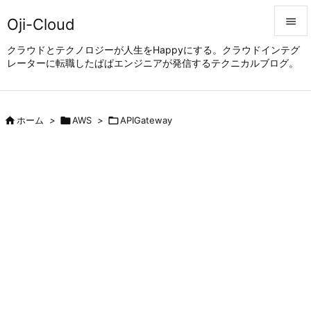
Oji-Cloud


クラウドとテクノロジーが人生をHappyにする。クラウドインテグ
レーターに転職したぱぱエンジニアが発信するテクニカルブログ。
メニュ

サイド


ホーム
>

AWS
>

APIGateway
前へ

次へ

検索