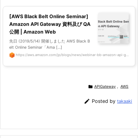
[AWS Black Belt Online Seminar]
Amazon API Gateway 資料及び QA
公開 | Amazon Web
先日 (2019/5/14) 開催しました AWS Black B
elt Online Seminar「Ama […]
https://aws.amazon.com/jp/blogs/news/webinar-bb-amazon-api-g...

APIGateway
,
AWS

Posted by
takaaki