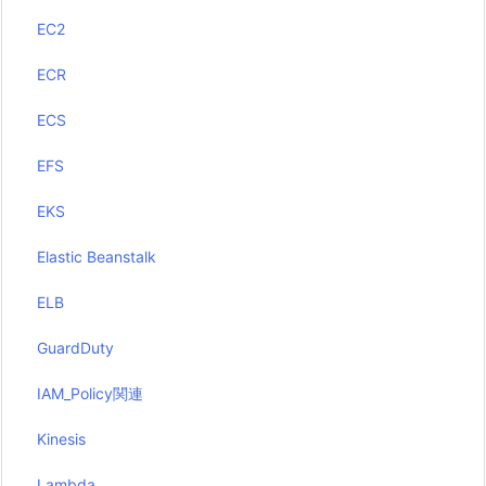
EC2
ECR
ECS
EFS
EKS
Elastic Beanstalk
ELB
GuardDuty
IAM_Policy関連
Kinesis
Lambda