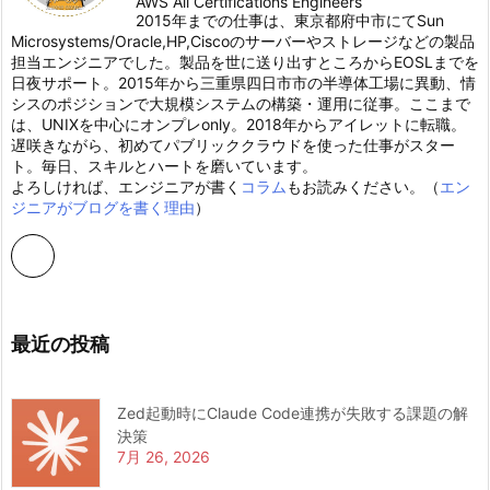
AWS All Certifications Engineers
2015年までの仕事は、東京都府中市にてSun
Microsystems/Oracle,HP,Ciscoのサーバーやストレージなどの製品
担当エンジニアでした。製品を世に送り出すところからEOSLまでを
日夜サポート。2015年から三重県四日市市の半導体工場に異動、情
シスのポジションで大規模システムの構築・運用に従事。ここまで
は、UNIXを中心にオンプレonly。2018年からアイレットに転職。
遅咲きながら、初めてパブリッククラウドを使った仕事がスター
ト。毎日、スキルとハートを磨いています。
よろしければ、エンジニアが書く
コラム
もお読みください。（
エン
ジニアがブログを書く理由
）
最近の投稿
Zed起動時にClaude Code連携が失敗する課題の解
決策
7月 26, 2026