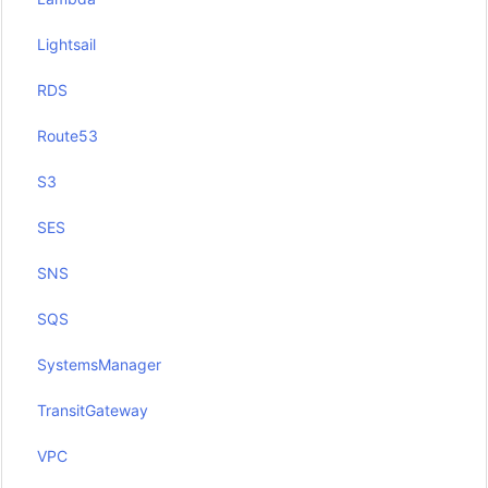
Lightsail
RDS
Route53
S3
SES
SNS
SQS
SystemsManager
TransitGateway
VPC