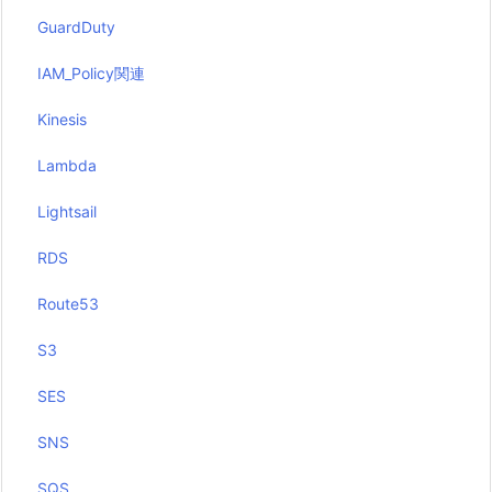
GuardDuty
IAM_Policy関連
Kinesis
Lambda
Lightsail
RDS
Route53
S3
SES
SNS
SQS