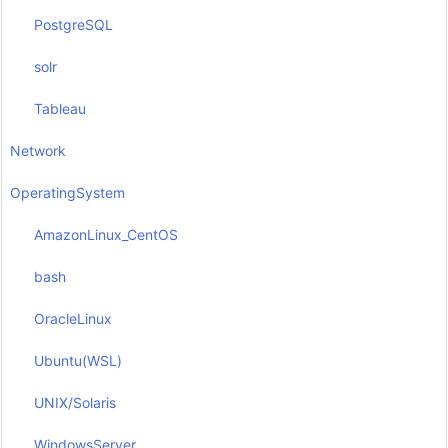
PostgreSQL
solr
Tableau
Network
OperatingSystem
AmazonLinux_CentOS
bash
OracleLinux
Ubuntu(WSL)
UNIX/Solaris
WindowsServer