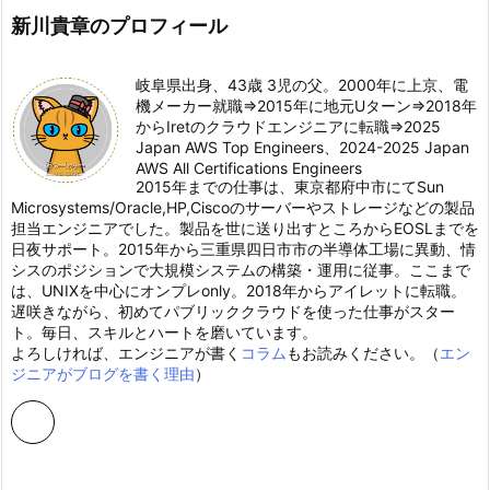
新川貴章のプロフィール
岐阜県出身、43歳 3児の父。2000年に上京、電
機メーカー就職⇒2015年に地元Uターン⇒2018年
からIretのクラウドエンジニアに転職⇒2025
Japan AWS Top Engineers、2024-2025 Japan
AWS All Certifications Engineers
2015年までの仕事は、東京都府中市にてSun
Microsystems/Oracle,HP,Ciscoのサーバーやストレージなどの製品
担当エンジニアでした。製品を世に送り出すところからEOSLまでを
日夜サポート。2015年から三重県四日市市の半導体工場に異動、情
シスのポジションで大規模システムの構築・運用に従事。ここまで
は、UNIXを中心にオンプレonly。2018年からアイレットに転職。
遅咲きながら、初めてパブリッククラウドを使った仕事がスター
ト。毎日、スキルとハートを磨いています。
よろしければ、エンジニアが書く
コラム
もお読みください。（
エン
ジニアがブログを書く理由
）