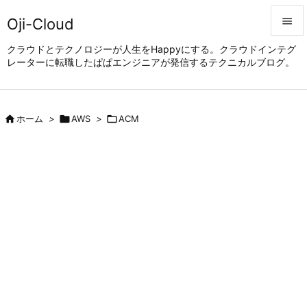
Oji-Cloud


クラウドとテクノロジーが人生をHappyにする。クラウドインテグ
レーターに転職したぱぱエンジニアが発信するテクニカルブログ。
メニュ

サイド


ホーム
>

AWS
>

ACM
前へ

次へ

検索