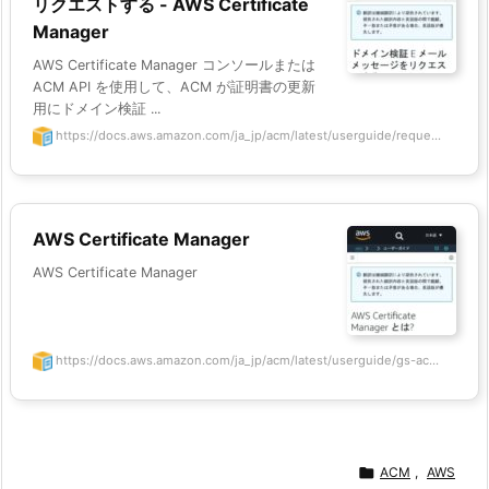
リクエストする - AWS Certificate
Manager
AWS Certificate Manager コンソールまたは
ACM API を使用して、ACM が証明書の更新
用にドメイン検証 ...
https://docs.aws.amazon.com/ja_jp/acm/latest/userguide/reque...
AWS Certificate Manager
AWS Certificate Manager
https://docs.aws.amazon.com/ja_jp/acm/latest/userguide/gs-ac...

ACM
,
AWS