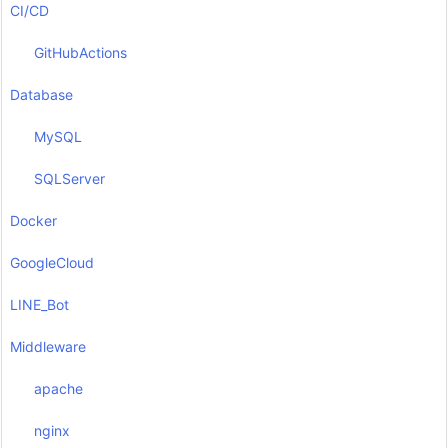
CI/CD
GitHubActions
Database
MySQL
SQLServer
Docker
GoogleCloud
LINE_Bot
Middleware
apache
nginx