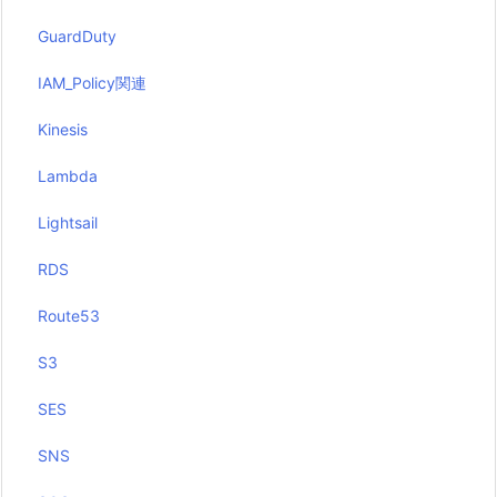
GuardDuty
IAM_Policy関連
Kinesis
Lambda
Lightsail
RDS
Route53
S3
SES
SNS