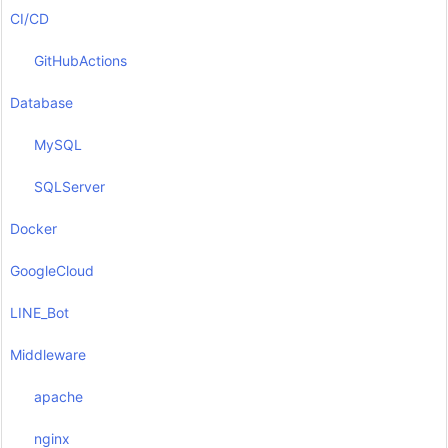
CI/CD
GitHubActions
Database
MySQL
SQLServer
Docker
GoogleCloud
LINE_Bot
Middleware
apache
nginx