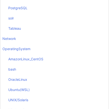
PostgreSQL
solr
Tableau
Network
OperatingSystem
AmazonLinux_CentOS
bash
OracleLinux
Ubuntu(WSL)
UNIX/Solaris