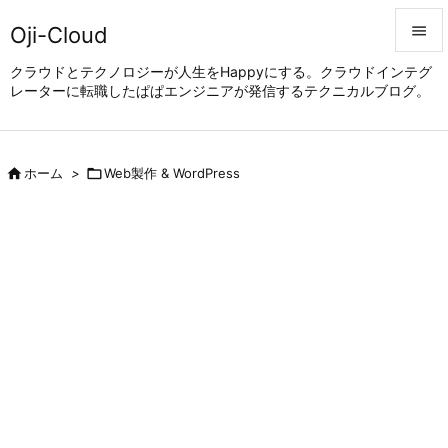
Oji-Cloud


クラウドとテクノロジーが人生をHappyにする。クラウドインテグ
レーターに転職したぱぱエンジニアが発信するテクニカルブログ。
メニュ

サイド


ホーム
>

Web製作 & WordPress
前へ

次へ

検索