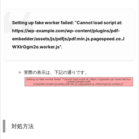
Setting up fake worker failed: “Cannot load script at:
https://wp-example.com/wp-content/plugins/pdf-
embedder/assets/js/pdfjs/pdf.min.js.pagespeed.ce.J
WXIrGgm2e.worker.js".
実際の表示は、下記の通りです。
対処方法