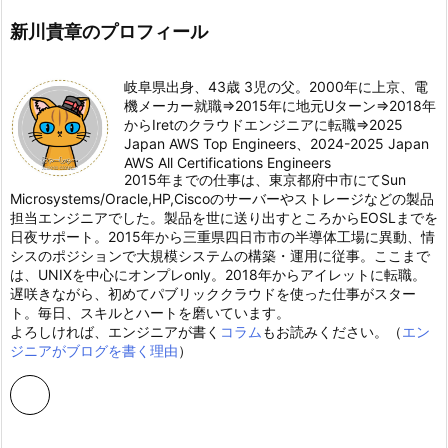
新川貴章のプロフィール
岐阜県出身、43歳 3児の父。2000年に上京、電
機メーカー就職⇒2015年に地元Uターン⇒2018年
からIretのクラウドエンジニアに転職⇒2025
Japan AWS Top Engineers、2024-2025 Japan
AWS All Certifications Engineers
2015年までの仕事は、東京都府中市にてSun
Microsystems/Oracle,HP,Ciscoのサーバーやストレージなどの製品
担当エンジニアでした。製品を世に送り出すところからEOSLまでを
日夜サポート。2015年から三重県四日市市の半導体工場に異動、情
シスのポジションで大規模システムの構築・運用に従事。ここまで
は、UNIXを中心にオンプレonly。2018年からアイレットに転職。
遅咲きながら、初めてパブリッククラウドを使った仕事がスター
ト。毎日、スキルとハートを磨いています。
よろしければ、エンジニアが書く
コラム
もお読みください。（
エン
ジニアがブログを書く理由
）