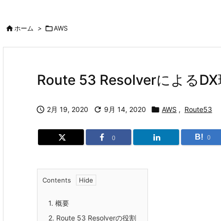

ホーム
>

AWS
Route 53 Resolverによ

2月 19, 2020

9月 14, 2020

AWS
,
Route53
B!
0
0
Contents
1.
概要
2.
Route 53 Resolverの役割