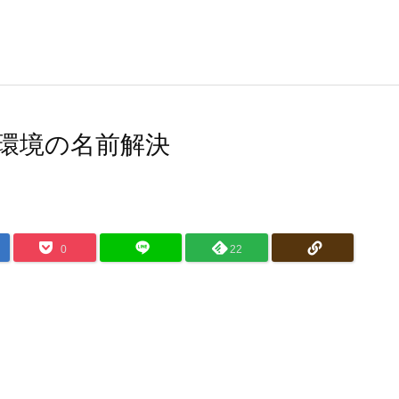
るDX環境の名前解決
0
22