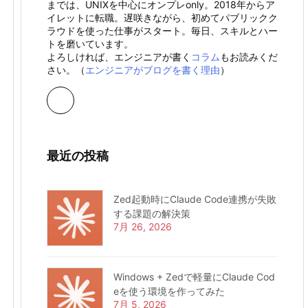
までは、UNIXを中心にオンプレonly。2018年からア
イレットに転職。遅咲きながら、初めてパブリックク
ラウドを使った仕事がスタート。毎日、スキルとハー
トを磨いています。
よろしければ、エンジニアが書く
コラム
もお読みくだ
さい。（
エンジニアがブログを書く理由
）
最近の投稿
Zed起動時にClaude Code連携が失敗
する課題の解決策
7月 26, 2026
Windows + Zedで軽量にClaude Cod
eを使う環境を作ってみた
7月 5, 2026