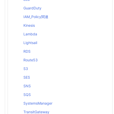
GuardDuty
IAM_Policy関連
Kinesis
Lambda
Lightsail
RDS
Route53
S3
SES
SNS
SQS
SystemsManager
TransitGateway