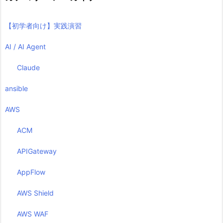
【初学者向け】実践演習
AI / AI Agent
Claude
ansible
AWS
ACM
APIGateway
AppFlow
AWS Shield
AWS WAF