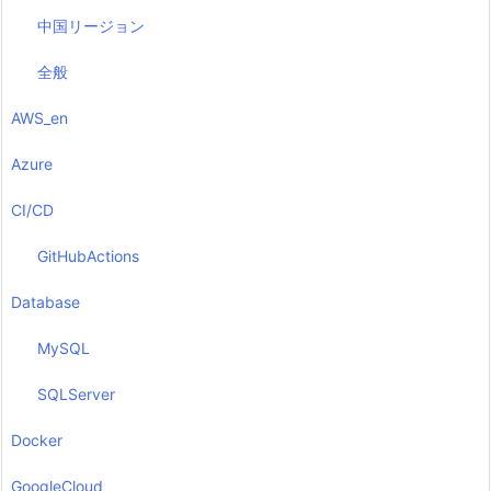
中国リージョン
全般
AWS_en
Azure
CI/CD
GitHubActions
Database
MySQL
SQLServer
Docker
GoogleCloud