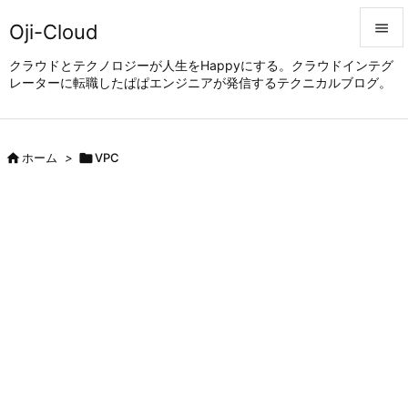
Oji-Cloud


クラウドとテクノロジーが人生をHappyにする。クラウドインテグ
レーターに転職したぱぱエンジニアが発信するテクニカルブログ。
メニュ

サイド


ホーム
>

VPC
前へ

次へ

検索