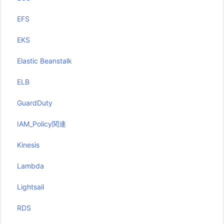
EFS
EKS
Elastic Beanstalk
ELB
GuardDuty
IAM_Policy関連
Kinesis
Lambda
Lightsail
RDS