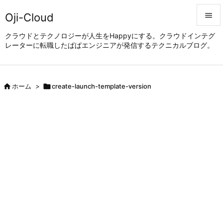
Oji-Cloud


クラウドとテクノロジーが人生をHappyにする。クラウドインテグ
レーターに転職したぱぱエンジニアが発信するテクニカルブログ。
メニュ

サイド


ホーム
>

create-launch-template-version
前へ

次へ

検索