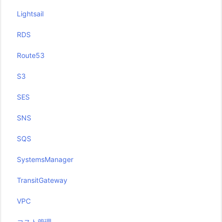
Lightsail
RDS
Route53
S3
SES
SNS
SQS
SystemsManager
TransitGateway
VPC
コスト管理