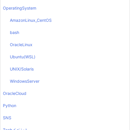
OperatingSystem
AmazonLinux_CentOS
bash
OracleLinux
Ubuntu(WSL)
UNIX/Solaris
WindowsServer
OracleCloud
Python
SNS
Techイベント