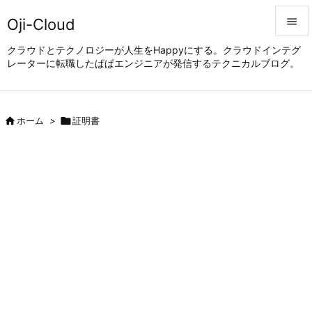
Oji-Cloud


クラウドとテクノロジーが人生をHappyにする。クラウドインテグ
レーターに転職したぱぱエンジニアが発信するテクニカルブログ。
メニュ

サイド


ホーム
>

証明書
前へ

次へ

検索