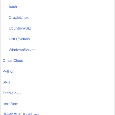
bash
OracleLinux
Ubuntu(WSL)
UNIX/Solaris
WindowsServer
OracleCloud
Python
SNS
Techイベント
terraform
Web製作 & WordPress