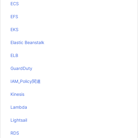
ECS
EFS
EKS
Elastic Beanstalk
ELB
GuardDuty
IAM_Policy関連
Kinesis
Lambda
Lightsail
RDS