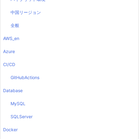
中国リージョン
全般
AWS_en
Azure
CI/CD
GitHubActions
Database
MySQL
SQLServer
Docker