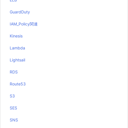
GuardDuty
IAM_Policy関連
Kinesis
Lambda
Lightsail
RDS
Route53
S3
SES
SNS