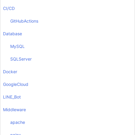
CI/CD
GitHubActions
Database
MySQL
SQLServer
Docker
GoogleCloud
LINE_Bot
Middleware
apache
nginx