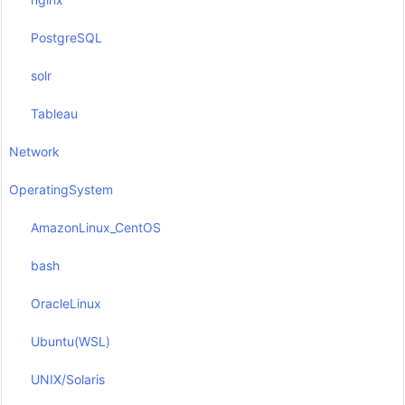
PostgreSQL
solr
Tableau
Network
OperatingSystem
AmazonLinux_CentOS
bash
OracleLinux
Ubuntu(WSL)
UNIX/Solaris