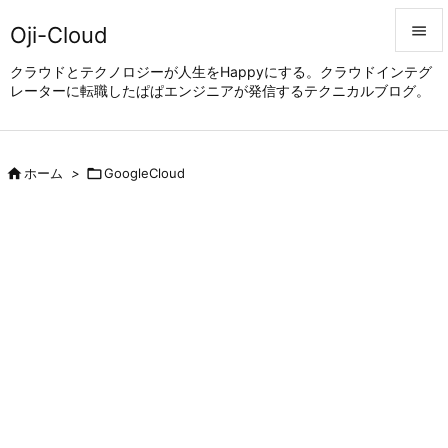
Oji-Cloud


クラウドとテクノロジーが人生をHappyにする。クラウドインテグ
レーターに転職したぱぱエンジニアが発信するテクニカルブログ。
メニュ

サイド


ホーム
>

GoogleCloud
前へ

次へ

検索