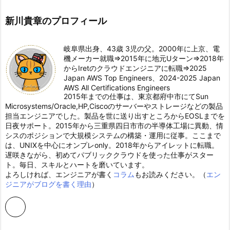
新川貴章のプロフィール
岐阜県出身、43歳 3児の父。2000年に上京、電
機メーカー就職⇒2015年に地元Uターン⇒2018年
からIretのクラウドエンジニアに転職⇒2025
Japan AWS Top Engineers、2024-2025 Japan
AWS All Certifications Engineers
2015年までの仕事は、東京都府中市にてSun
Microsystems/Oracle,HP,Ciscoのサーバーやストレージなどの製品
担当エンジニアでした。製品を世に送り出すところからEOSLまでを
日夜サポート。2015年から三重県四日市市の半導体工場に異動、情
シスのポジションで大規模システムの構築・運用に従事。ここまで
は、UNIXを中心にオンプレonly。2018年からアイレットに転職。
遅咲きながら、初めてパブリッククラウドを使った仕事がスター
ト。毎日、スキルとハートを磨いています。
よろしければ、エンジニアが書く
コラム
もお読みください。（
エン
ジニアがブログを書く理由
）