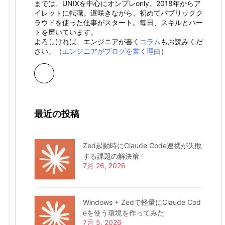
までは、UNIXを中心にオンプレonly。2018年からア
イレットに転職。遅咲きながら、初めてパブリックク
ラウドを使った仕事がスタート。毎日、スキルとハー
トを磨いています。
よろしければ、エンジニアが書く
コラム
もお読みくだ
さい。（
エンジニアがブログを書く理由
）
最近の投稿
Zed起動時にClaude Code連携が失敗
する課題の解決策
7月 26, 2026
Windows + Zedで軽量にClaude Cod
eを使う環境を作ってみた
7月 5, 2026