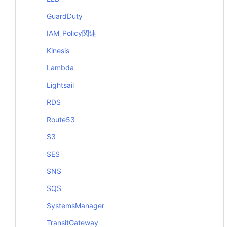
GuardDuty
IAM_Policy関連
Kinesis
Lambda
Lightsail
RDS
Route53
S3
SES
SNS
SQS
SystemsManager
TransitGateway