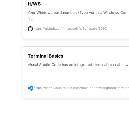
ft/WS
Your Windows build number: (Type ver at a Windows Com
n ...
https://github.com/microsoft/WSL/issues/5092
Terminal Basics
Visual Studio Code has an integrated terminal to enable wor
https://code.visualstudio.com/docs/editor/integrated-termina.