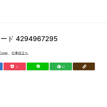
ード 4294967295
Code
,
仕事役立ち
0
22