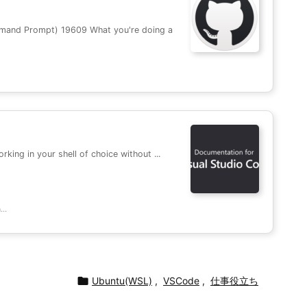
mand Prompt) 19609 What you're doing a
king in your shell of choice without ...
..

Ubuntu(WSL)
,
VSCode
,
仕事役立ち