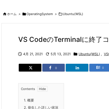

ホーム
>

OperatingSystem
>

Ubuntu(WSL)
VS CodeのTerminalに終了コ

4月 21, 2021

5月 13, 2021

Ubuntu(WSL)
,
VS
B!
0
0
Contents
1.
概要
2.
発生した詳しい状況