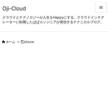
Oji-Cloud


クラウドとテクノロジーが人生をHappyにする。クラウドインテグ
レーターに転職したぱぱエンジニアが発信するテクニカルブログ。
メニュ

サイド


ホーム
>

Azure
前へ

次へ

検索