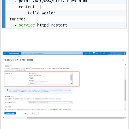
  - path: /var/www/html/index.html

    content: 
|
        Hello World
!
runcmd:

  - 
service
 httpd restart