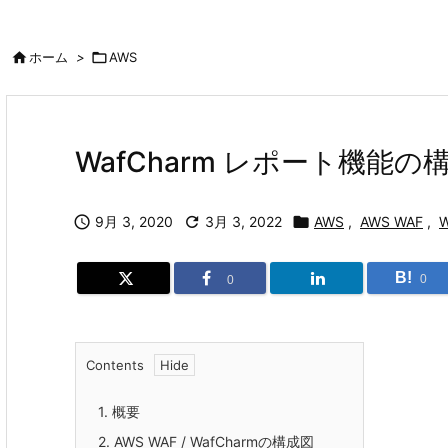

ホーム
>

AWS
WafCharm レポート機能の

9月 3, 2020

3月 3, 2022

AWS
,
AWS WAF
,
W
B!
0
0
Contents
1.
概要
2.
AWS WAF / WafCharmの構成図