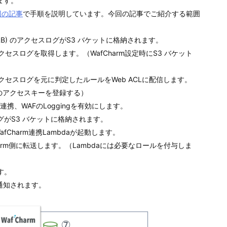
ます。
回の記事
で手順を説明しています。今回の記事でご紹介する範囲
いはALB) のアクセスログがS3 バケットに格納されます。
B) のアクセスログを取得します。（WafCharm設定時にS3 バケット
B) のアクセスログを元に判定したルールをWeb ACLに配信します。
ためのアクセスキーを登録する）
WAFと連携、WAFのLoggingを有効にします。
WAFログがS3 バケットに格納されます。
Charm連携Lambdaが起動します。
fCharm側に転送します。（Lambdaには必要なロールを付与しま
す。
ル通知されます。