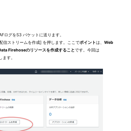
連携、WAFログをS3 バケットに送ります。
seの [配信ストリームを作成] を押します。ここで
ポイント
は、
Web
a Firehoseのリソースを作成すること
です。今回は
します。