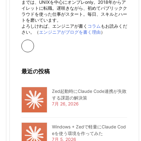
までは、UNIXを中心にオンプレonly。2018年からア
イレットに転職。遅咲きながら、初めてパブリックク
ラウドを使った仕事がスタート。毎日、スキルとハー
トを磨いています。
よろしければ、エンジニアが書く
コラム
もお読みくだ
さい。（
エンジニアがブログを書く理由
）
最近の投稿
Zed起動時にClaude Code連携が失敗
する課題の解決策
7月 26, 2026
Windows + Zedで軽量にClaude Cod
eを使う環境を作ってみた
7月 5, 2026