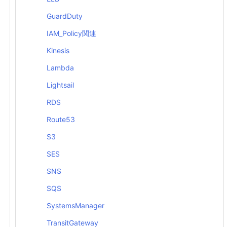
GuardDuty
IAM_Policy関連
Kinesis
Lambda
Lightsail
RDS
Route53
S3
SES
SNS
SQS
SystemsManager
TransitGateway