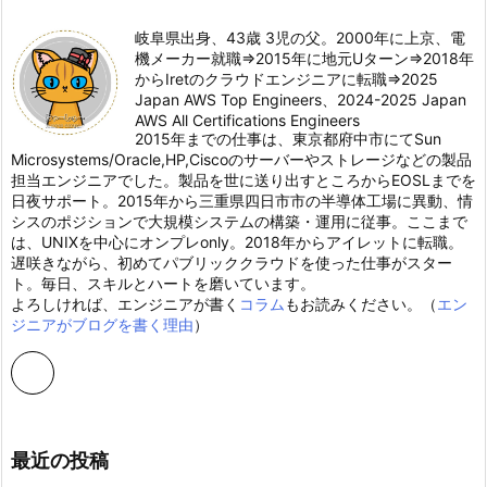
岐阜県出身、43歳 3児の父。2000年に上京、電
機メーカー就職⇒2015年に地元Uターン⇒2018年
からIretのクラウドエンジニアに転職⇒2025
Japan AWS Top Engineers、2024-2025 Japan
AWS All Certifications Engineers
2015年までの仕事は、東京都府中市にてSun
Microsystems/Oracle,HP,Ciscoのサーバーやストレージなどの製品
担当エンジニアでした。製品を世に送り出すところからEOSLまでを
日夜サポート。2015年から三重県四日市市の半導体工場に異動、情
シスのポジションで大規模システムの構築・運用に従事。ここまで
は、UNIXを中心にオンプレonly。2018年からアイレットに転職。
遅咲きながら、初めてパブリッククラウドを使った仕事がスター
ト。毎日、スキルとハートを磨いています。
よろしければ、エンジニアが書く
コラム
もお読みください。（
エン
ジニアがブログを書く理由
）
最近の投稿