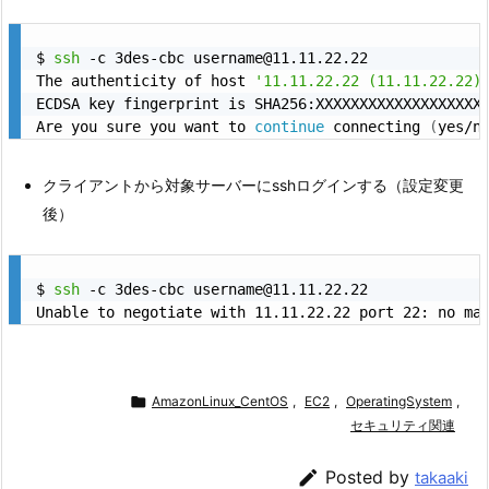
$ 
ssh
 -c 3des-cbc username@11.11.22.22

The authenticity of host 
'11.11.22.22 (11.11.22.22)
ECDSA key fingerprint is SHA256:XXXXXXXXXXXXXXXXXXXX
Are you sure you want to 
continue
 connecting 
(
yes/n
クライアントから対象サーバーにsshログインする（設定変更
後）
$ 
ssh
 -c 3des-cbc username@11.11.22.22


AmazonLinux_CentOS
,
EC2
,
OperatingSystem
,
セキュリティ関連

Posted by
takaaki