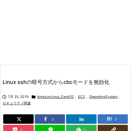
Linux sshの暗号方式からcbcモードを無効化

7月 25, 2019

AmazonLinux_CentOS
,
EC2
,
OperatingSystem
,
セキュリティ関連
B!
3
0
0
22