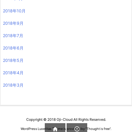
2018年10月
2018年9月
2018年7月
2018年6月
2018年5月
2018年4月
2018年3月
Copyright ©
2018
Oji-Cloud
All Rights Reserved.


WordPress Luxeritas Theme is provided by "
Thought is free
".