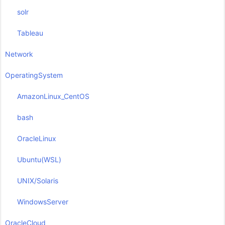
solr
Tableau
Network
OperatingSystem
AmazonLinux_CentOS
bash
OracleLinux
Ubuntu(WSL)
UNIX/Solaris
WindowsServer
OracleCloud