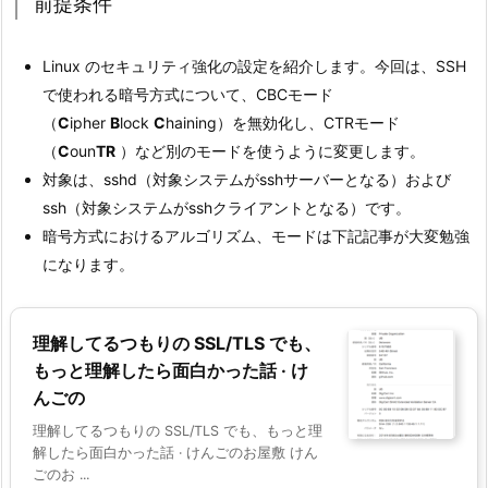
前提条件
Linux のセキュリティ強化の設定を紹介します。今回は、SSH
で使われる暗号方式について、CBCモード
（
C
ipher
B
lock
C
haining）を無効化し、CTRモード
（
C
oun
TR
）など別のモードを使うように変更します。
対象は、sshd（対象システムがsshサーバーとなる）および
ssh（対象システムがsshクライアントとなる）です。
暗号方式におけるアルゴリズム、モードは下記記事が大変勉強
になります。
理解してるつもりの SSL/TLS でも、
もっと理解したら面白かった話 · け
んごの
理解してるつもりの SSL/TLS でも、もっと理
解したら面白かった話 · けんごのお屋敷 けん
ごのお ...