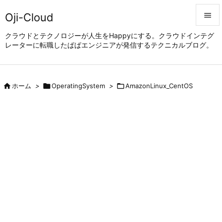
Oji-Cloud


クラウドとテクノロジーが人生をHappyにする。クラウドインテグ
レーターに転職したぱぱエンジニアが発信するテクニカルブログ。
メニュ

サイド


ホーム
>

OperatingSystem
>

AmazonLinux_CentOS
前へ

次へ

検索