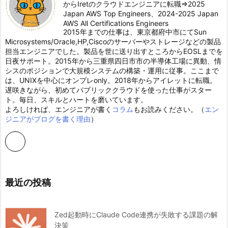
からIretのクラウドエンジニアに転職⇒2025
Japan AWS Top Engineers、2024-2025 Japan
AWS All Certifications Engineers
2015年までの仕事は、東京都府中市にてSun
Microsystems/Oracle,HP,Ciscoのサーバーやストレージなどの製品
担当エンジニアでした。製品を世に送り出すところからEOSLまでを
日夜サポート。2015年から三重県四日市市の半導体工場に異動、情
シスのポジションで大規模システムの構築・運用に従事。ここまで
は、UNIXを中心にオンプレonly。2018年からアイレットに転職。
遅咲きながら、初めてパブリッククラウドを使った仕事がスター
ト。毎日、スキルとハートを磨いています。
よろしければ、エンジニアが書く
コラム
もお読みください。（
エン
ジニアがブログを書く理由
）
最近の投稿
Zed起動時にClaude Code連携が失敗する課題の解
決策