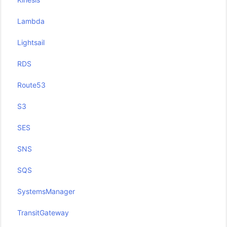
Lambda
Lightsail
RDS
Route53
S3
SES
SNS
SQS
SystemsManager
TransitGateway