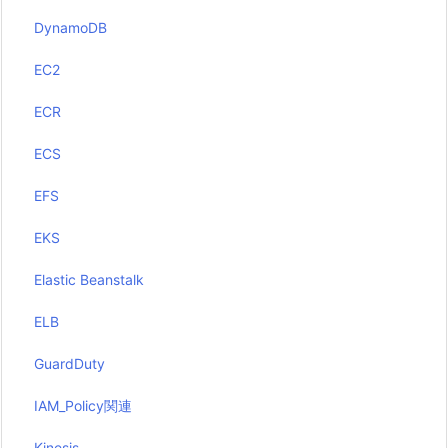
DynamoDB
EC2
ECR
ECS
EFS
EKS
Elastic Beanstalk
ELB
GuardDuty
IAM_Policy関連
Kinesis