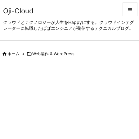
Oji-Cloud


クラウドとテクノロジーが人生をHappyにする。クラウドインテグ
レーターに転職したぱぱエンジニアが発信するテクニカルブログ。
メニュ

サイド


ホーム
>

Web製作 & WordPress
前へ

次へ

検索