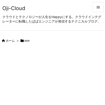
Oji-Cloud


クラウドとテクノロジーが人生をHappyにする。クラウドインテグ
レーターに転職したぱぱエンジニアが発信するテクニカルブログ。
メニュ

サイド


ホーム
>

vcn
前へ

次へ

検索