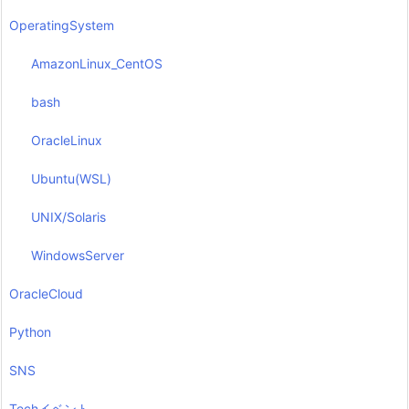
OperatingSystem
AmazonLinux_CentOS
bash
OracleLinux
Ubuntu(WSL)
UNIX/Solaris
WindowsServer
OracleCloud
Python
SNS
Techイベント