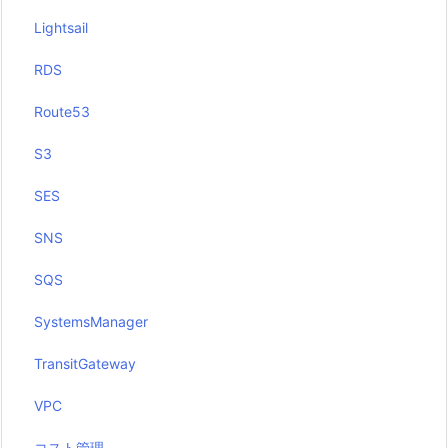
Lightsail
RDS
Route53
S3
SES
SNS
SQS
SystemsManager
TransitGateway
VPC
コスト管理