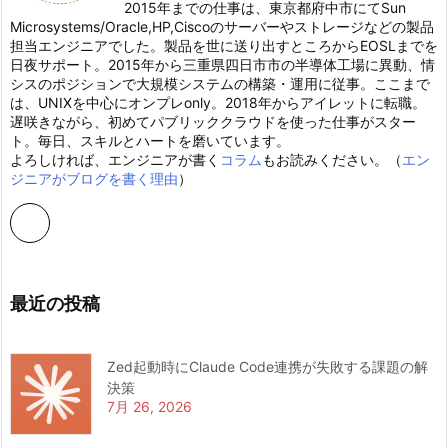
2015年までの仕事は、東京都府中市にてSun
Microsystems/Oracle,HP,Ciscoのサーバーやストレージなどの製品
担当エンジニアでした。製品を世に送り出すところからEOSLまでを
日夜サポート。2015年から三重県四日市市の半導体工場に異動、情
シスのポジションで大規模システムの構築・運用に従事。ここまで
は、UNIXを中心にオンプレonly。2018年からアイレットに転職。
遅咲きながら、初めてパブリッククラウドを使った仕事がスター
ト。毎日、スキルとハートを磨いています。
よろしければ、エンジニアが書く
コラム
もお読みください。（
エン
ジニアがブログを書く理由
）
最近の投稿
Zed起動時にClaude Code連携が失敗する課題の解
決策
7月 26, 2026