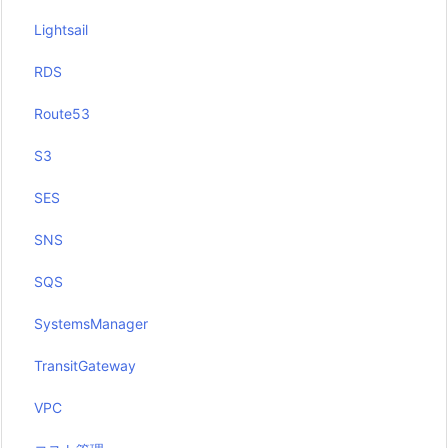
Lightsail
RDS
Route53
S3
SES
SNS
SQS
SystemsManager
TransitGateway
VPC