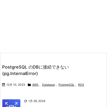
PostgreSQL のDBに接続できない
(pg.InternalError)

12月 10, 2023

AWS
,
Database
,
PostgreSQL
,
RDS

1月 26, 2024