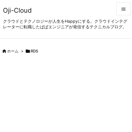
Oji-Cloud


クラウドとテクノロジーが人生をHappyにする。クラウドインテグ
レーターに転職したぱぱエンジニアが発信するテクニカルブログ。
メニュ

サイド


ホーム
>

RDS
前へ

次へ

検索