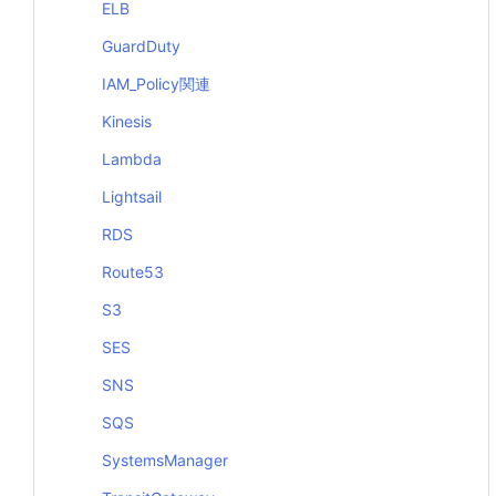
ELB
GuardDuty
IAM_Policy関連
Kinesis
Lambda
Lightsail
RDS
Route53
S3
SES
SNS
SQS
SystemsManager