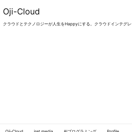
Oji-Cloud
クラウドとテクノロジーが人生をHappyにする。クラウドインテグ
Oji-Cloud
iret.media
AIプログラミング
Profile