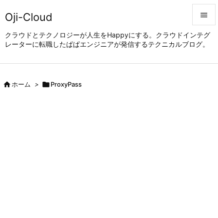
Oji-Cloud


クラウドとテクノロジーが人生をHappyにする。クラウドインテグ
レーターに転職したぱぱエンジニアが発信するテクニカルブログ。
メニュ

サイド


ホーム
>

ProxyPass
前へ

次へ

検索