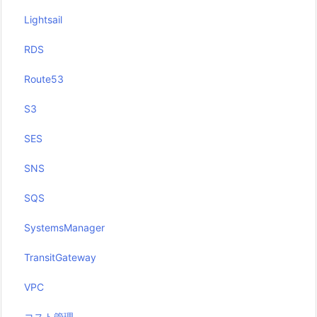
Lightsail
RDS
Route53
S3
SES
SNS
SQS
SystemsManager
TransitGateway
VPC
コスト管理