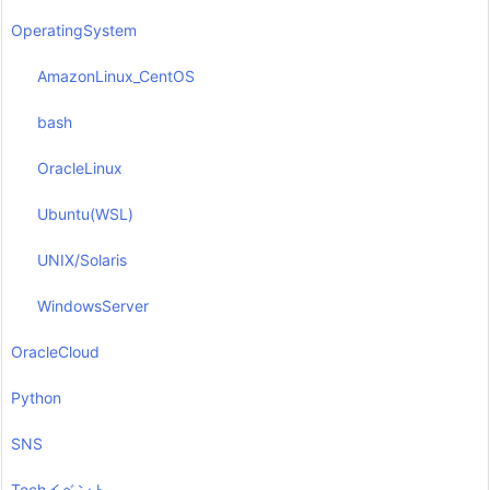
OperatingSystem
AmazonLinux_CentOS
bash
OracleLinux
Ubuntu(WSL)
UNIX/Solaris
WindowsServer
OracleCloud
Python
SNS
Techイベント