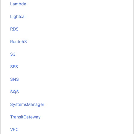
Lambda
Lightsail
RDS
Route53
S3
SES
SNS
SQS
SystemsManager
TransitGateway
VPC