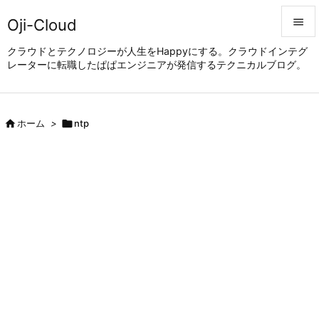
Oji-Cloud


クラウドとテクノロジーが人生をHappyにする。クラウドインテグ
レーターに転職したぱぱエンジニアが発信するテクニカルブログ。
メニュ

サイド


ホーム
>

ntp
前へ

次へ

検索