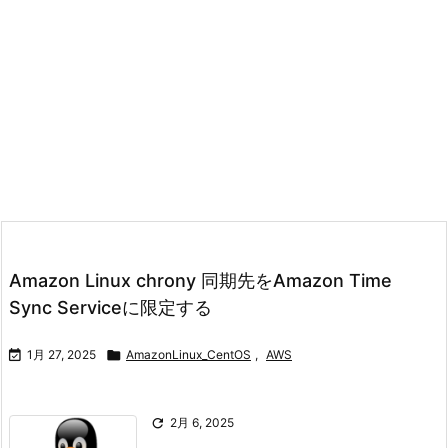
Amazon Linux chrony 同期先をAmazon Time
Sync Serviceに限定する

1月 27, 2025

AmazonLinux_CentOS
,
AWS

2月 6, 2025