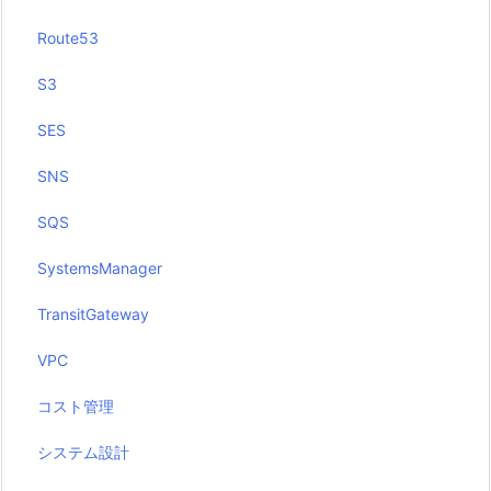
Route53
S3
SES
SNS
SQS
SystemsManager
TransitGateway
VPC
コスト管理
システム設計