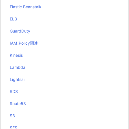
Elastic Beanstalk
ELB
GuardDuty
IAM_Policy関連
Kinesis
Lambda
Lightsail
RDS
Route53
S3
SES