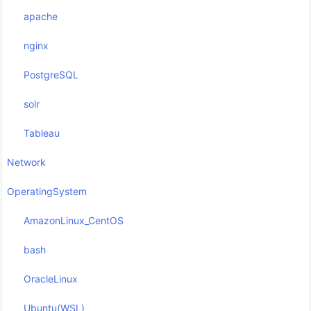
apache
nginx
PostgreSQL
solr
Tableau
Network
OperatingSystem
AmazonLinux_CentOS
bash
OracleLinux
Ubuntu(WSL)