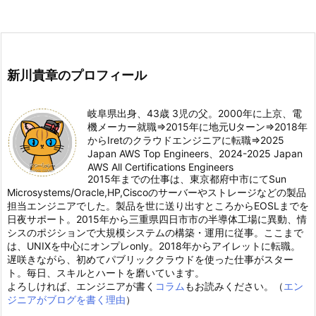
新川貴章のプロフィール
岐阜県出身、43歳 3児の父。2000年に上京、電
機メーカー就職⇒2015年に地元Uターン⇒2018年
からIretのクラウドエンジニアに転職⇒2025
Japan AWS Top Engineers、2024-2025 Japan
AWS All Certifications Engineers
2015年までの仕事は、東京都府中市にてSun
Microsystems/Oracle,HP,Ciscoのサーバーやストレージなどの製品
担当エンジニアでした。製品を世に送り出すところからEOSLまでを
日夜サポート。2015年から三重県四日市市の半導体工場に異動、情
シスのポジションで大規模システムの構築・運用に従事。ここまで
は、UNIXを中心にオンプレonly。2018年からアイレットに転職。
遅咲きながら、初めてパブリッククラウドを使った仕事がスター
ト。毎日、スキルとハートを磨いています。
よろしければ、エンジニアが書く
コラム
もお読みください。（
エン
ジニアがブログを書く理由
）