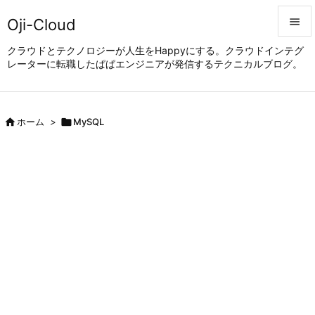
Oji-Cloud


クラウドとテクノロジーが人生をHappyにする。クラウドインテグ
レーターに転職したぱぱエンジニアが発信するテクニカルブログ。
メニュ

サイド


ホーム
>

MySQL
前へ

次へ

検索