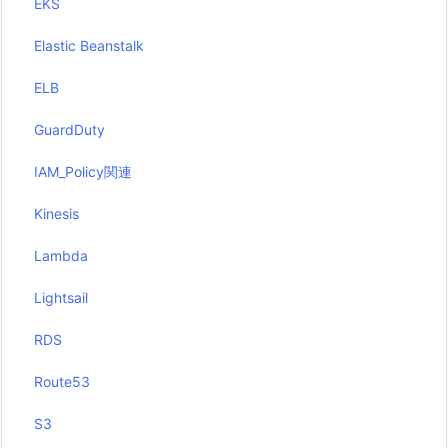
EKS
Elastic Beanstalk
ELB
GuardDuty
IAM_Policy関連
Kinesis
Lambda
Lightsail
RDS
Route53
S3