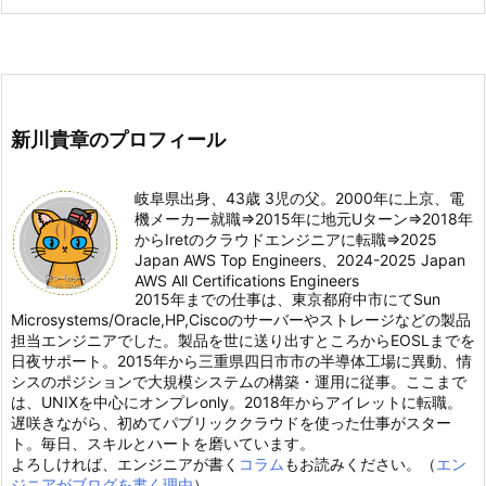
新川貴章のプロフィール
岐阜県出身、43歳 3児の父。2000年に上京、電
機メーカー就職⇒2015年に地元Uターン⇒2018年
からIretのクラウドエンジニアに転職⇒2025
Japan AWS Top Engineers、2024-2025 Japan
AWS All Certifications Engineers
2015年までの仕事は、東京都府中市にてSun
Microsystems/Oracle,HP,Ciscoのサーバーやストレージなどの製品
担当エンジニアでした。製品を世に送り出すところからEOSLまでを
日夜サポート。2015年から三重県四日市市の半導体工場に異動、情
シスのポジションで大規模システムの構築・運用に従事。ここまで
は、UNIXを中心にオンプレonly。2018年からアイレットに転職。
遅咲きながら、初めてパブリッククラウドを使った仕事がスター
ト。毎日、スキルとハートを磨いています。
よろしければ、エンジニアが書く
コラム
もお読みください。（
エン
ジニアがブログを書く理由
）