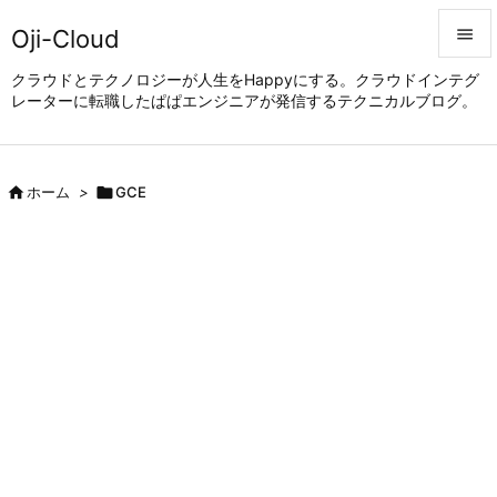
Oji-Cloud


クラウドとテクノロジーが人生をHappyにする。クラウドインテグ
レーターに転職したぱぱエンジニアが発信するテクニカルブログ。
メニュ

サイド


ホーム
>

GCE
前へ

次へ

検索