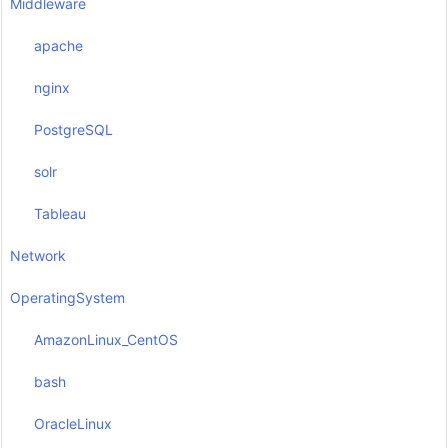
Middleware
apache
nginx
PostgreSQL
solr
Tableau
Network
OperatingSystem
AmazonLinux_CentOS
bash
OracleLinux