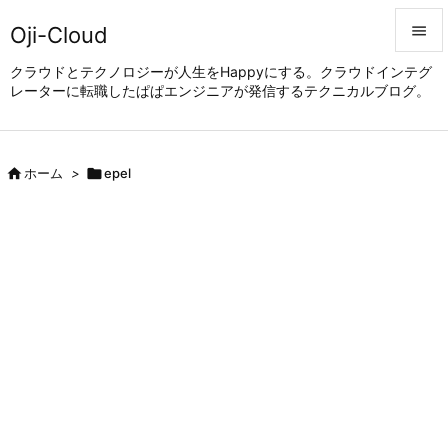
Oji-Cloud


クラウドとテクノロジーが人生をHappyにする。クラウドインテグ
レーターに転職したぱぱエンジニアが発信するテクニカルブログ。
メニュ

サイド


ホーム
>

epel
前へ

次へ

検索