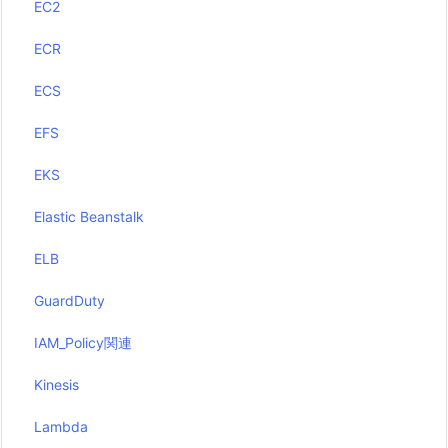
EC2
ECR
ECS
EFS
EKS
Elastic Beanstalk
ELB
GuardDuty
IAM_Policy関連
Kinesis
Lambda