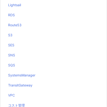
Lightsail
RDS
Route53
S3
SES
SNS
SQS
SystemsManager
TransitGateway
VPC
コスト管理