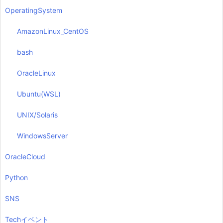
OperatingSystem
AmazonLinux_CentOS
bash
OracleLinux
Ubuntu(WSL)
UNIX/Solaris
WindowsServer
OracleCloud
Python
SNS
Techイベント