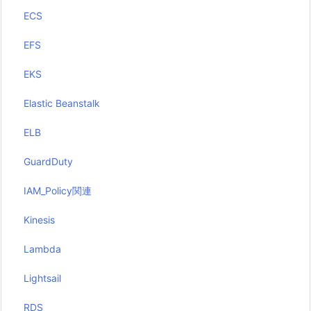
ECS
EFS
EKS
Elastic Beanstalk
ELB
GuardDuty
IAM_Policy関連
Kinesis
Lambda
Lightsail
RDS