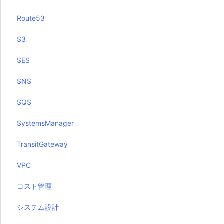
Route53
S3
SES
SNS
SQS
SystemsManager
TransitGateway
VPC
コスト管理
システム設計