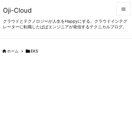
Oji-Cloud


クラウドとテクノロジーが人生をHappyにする。クラウドインテグ
レーターに転職したぱぱエンジニアが発信するテクニカルブログ。
メニュ

サイド


ホーム
>

EKS
前へ

次へ

検索