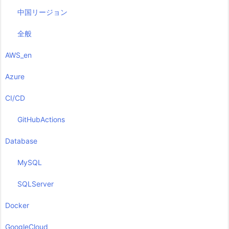
中国リージョン
全般
AWS_en
Azure
CI/CD
GitHubActions
Database
MySQL
SQLServer
Docker
GoogleCloud