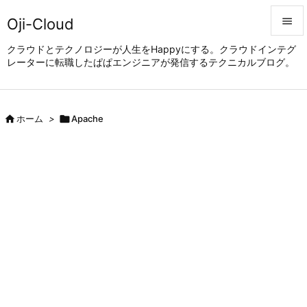
Oji-Cloud


クラウドとテクノロジーが人生をHappyにする。クラウドインテグ
レーターに転職したぱぱエンジニアが発信するテクニカルブログ。
メニュ

サイド


ホーム
>

Apache
前へ

次へ

検索