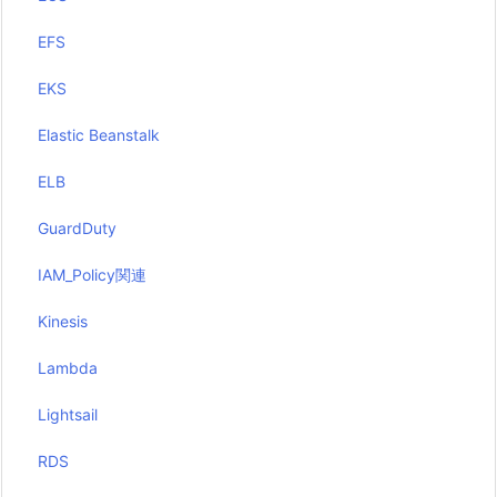
EFS
EKS
Elastic Beanstalk
ELB
GuardDuty
IAM_Policy関連
Kinesis
Lambda
Lightsail
RDS