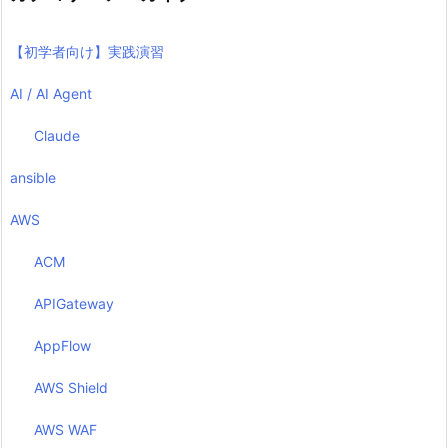
【初学者向け】実践演習
AI / AI Agent
Claude
ansible
AWS
ACM
APIGateway
AppFlow
AWS Shield
AWS WAF