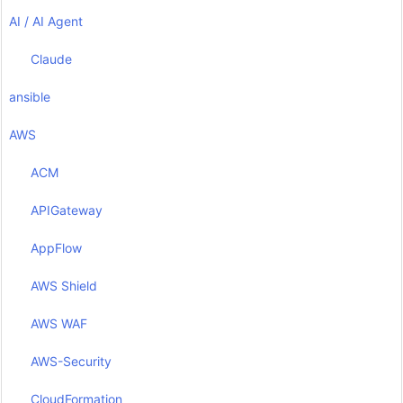
AI / AI Agent
Claude
ansible
AWS
ACM
APIGateway
AppFlow
AWS Shield
AWS WAF
AWS-Security
CloudFormation