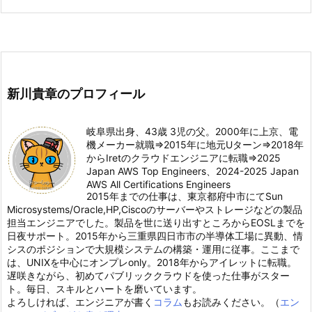
新川貴章のプロフィール
岐阜県出身、43歳 3児の父。2000年に上京、電
機メーカー就職⇒2015年に地元Uターン⇒2018年
からIretのクラウドエンジニアに転職⇒2025
Japan AWS Top Engineers、2024-2025 Japan
AWS All Certifications Engineers
2015年までの仕事は、東京都府中市にてSun
Microsystems/Oracle,HP,Ciscoのサーバーやストレージなどの製品
担当エンジニアでした。製品を世に送り出すところからEOSLまでを
日夜サポート。2015年から三重県四日市市の半導体工場に異動、情
シスのポジションで大規模システムの構築・運用に従事。ここまで
は、UNIXを中心にオンプレonly。2018年からアイレットに転職。
遅咲きながら、初めてパブリッククラウドを使った仕事がスター
ト。毎日、スキルとハートを磨いています。
よろしければ、エンジニアが書く
コラム
もお読みください。（
エン