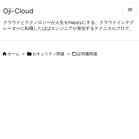
Oji-Cloud


クラウドとテクノロジーが人生をHappyにする。クラウドインテグ
レーターに転職したぱぱエンジニアが発信するテクニカルブログ。
メニュ

サイド


ホーム
>

セキュリティ関連
>

証明書関連
前へ

次へ

検索