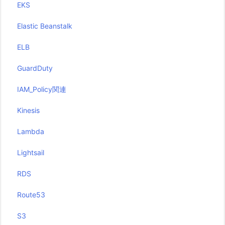
EKS
Elastic Beanstalk
ELB
GuardDuty
IAM_Policy関連
Kinesis
Lambda
Lightsail
RDS
Route53
S3