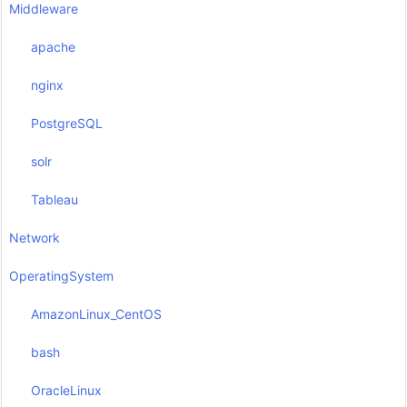
Middleware
apache
nginx
PostgreSQL
solr
Tableau
Network
OperatingSystem
AmazonLinux_CentOS
bash
OracleLinux