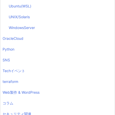
Ubuntu(WSL)
UNIX/Solaris
WindowsServer
OracleCloud
Python
SNS
Techイベント
terraform
Web製作 & WordPress
コラム
セキュリティ関連