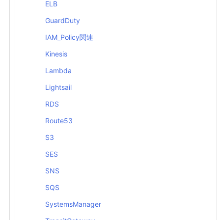
ELB
GuardDuty
IAM_Policy関連
Kinesis
Lambda
Lightsail
RDS
Route53
S3
SES
SNS
SQS
SystemsManager