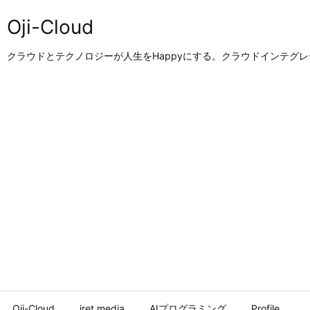
Oji-Cloud
クラウドとテクノロジーが人生をHappyにする。クラウドインテグ
Oji-Cloud
iret.media
AIプログラミング
Profile