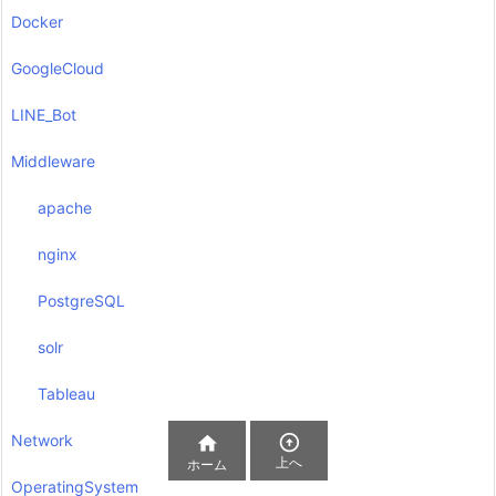
Docker
GoogleCloud
LINE_Bot
Middleware
apache
nginx
PostgreSQL
solr
Tableau

Network

上へ
ホーム
OperatingSystem