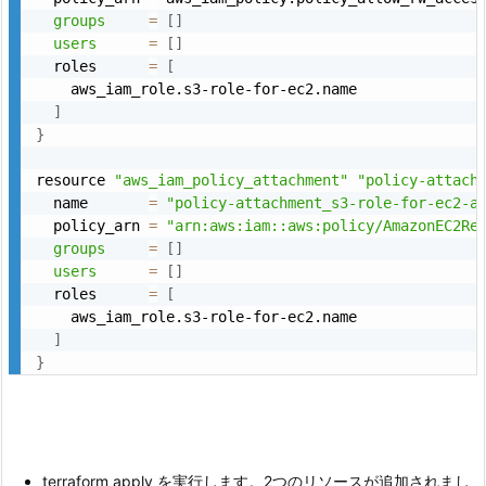
groups
=
[
]
users
=
[
]
  roles      
=
[
    aws_iam_role.s3-role-for-ec2.name

]
}
resource 
"aws_iam_policy_attachment"
"policy-attach
  name       
=
"policy-attachment_s3-role-for-ec2-a
  policy_arn 
=
"arn:aws:iam::aws:policy/AmazonEC2Re
groups
=
[
]
users
=
[
]
  roles      
=
[
    aws_iam_role.s3-role-for-ec2.name

]
}
terraform apply を実行します。2つのリソースが追加されまし