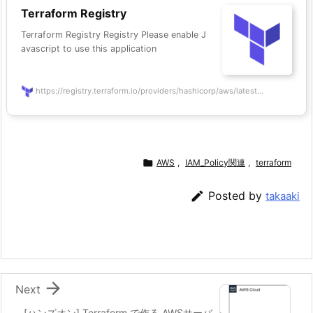
Terraform Registry
Terraform Registry Registry Please enable J
avascript to use this application
https://registry.terraform.io/providers/hashicorp/aws/latest...

AWS
,
IAM_Policy関連
,
terraform

Posted by
takaaki

Next
[ハンズオン] Terraform で作る AWSサーバ