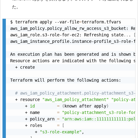
た。
$ terraform apply --var-file
=
terraform.tfvars

aws_iam_policy.policy_allow_rw_access_s3_bucket: Re
aws_iam_role.s3-role-for-ec2: Refreshing state
..
. 
[
aws_iam_instance_profile.instance-profile_s3-role-f
An execution plan has been generated and is shown be
Resource actions are indicated with the following sy
  + create

Terraform will perform the following actions:

# aws_iam_policy_attachment.policy-attachment_s3-
  + resource 
"aws_iam_policy_attachment"
"policy-at
      + 
id
=
(
known after apply
)
      + name       
=
"policy-attachment_s3-role-for
      + policy_arn 
=
"arn:aws:iam::111111111111:pol
      + roles      
=
[
          + 
"s3-role-example"
,
