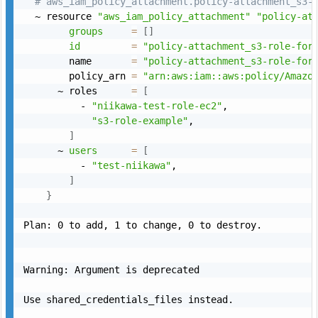
# aws_iam_policy_attachment.policy-attachment_s3-
  ~ resource 
"aws_iam_policy_attachment"
"policy-at
groups
=
[
]
id
=
"policy-attachment_s3-role-for
        name       
=
"policy-attachment_s3-role-for
        policy_arn 
=
"arn:aws:iam::aws:policy/Amazo
      ~ roles      
=
[
          - 
"niikawa-test-role-ec2"
,

"s3-role-example"
,

]
      ~ 
users
=
[
          - 
"test-niikawa"
,

]
}
Plan: 0 to add, 1 to change, 0 to destroy.

Warning: Argument is deprecated

Use shared_credentials_files instead.
