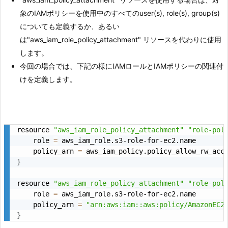
象のIAMポリシーを使用中のすべてのuser(s), role(s), group(s)
についても定義するか、あるい
は"aws_iam_role_policy_attachment" リソースを代わりに使用
します。
今回の場合では、下記の様にIAMロールとIAMポリシーの関連付
けを定義します。
resource 
"aws_iam_role_policy_attachment"
"role-pol
    role 
=
 aws_iam_role.s3-role-for-ec2.name

    policy_arn 
=
}
resource 
"aws_iam_role_policy_attachment"
"role-pol
    role 
=
 aws_iam_role.s3-role-for-ec2.name

    policy_arn 
=
"arn:aws:iam::aws:policy/AmazonEC2
}