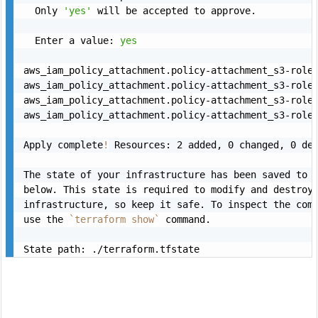
  Only 
'yes'
 will be accepted to approve.

  Enter a value: 
yes
aws_iam_policy_attachment.policy-attachment_s3-role
aws_iam_policy_attachment.policy-attachment_s3-role
aws_iam_policy_attachment.policy-attachment_s3-role
aws_iam_policy_attachment.policy-attachment_s3-role
Apply complete
!
 Resources: 2 added, 0 changed, 0 des
The state of your infrastructure has been saved to t
below. This state is required to modify and destroy 
infrastructure, so keep it safe. To inspect the comp
use the 
`
terraform show
`
 command.

State path: ./terraform.tfstate