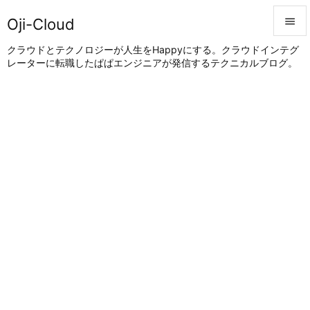
Oji-Cloud


クラウドとテクノロジーが人生をHappyにする。クラウドインテグ
レーターに転職したぱぱエンジニアが発信するテクニカルブログ。
メニュ

サイド

前へ

次へ

検索