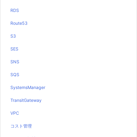
RDS
Route53
S3
SES
SNS
SQS
SystemsManager
TransitGateway
VPC
コスト管理