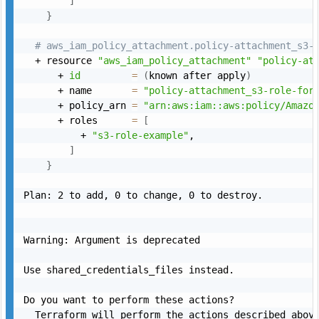
]
}
# aws_iam_policy_attachment.policy-attachment_s3-
  + resource 
"aws_iam_policy_attachment"
"policy-at
      + 
id
=
(
known after apply
)
      + name       
=
"policy-attachment_s3-role-for
      + policy_arn 
=
"arn:aws:iam::aws:policy/Amazo
      + roles      
=
[
          + 
"s3-role-example"
,

]
}
Plan: 2 to add, 0 to change, 0 to destroy.

Warning: Argument is deprecated

Use shared_credentials_files instead.

Do you want to perform these actions?

  Terraform will perform the actions described above