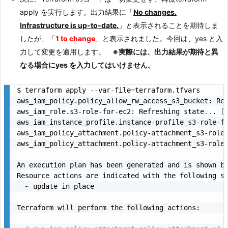
apply を実行します。出力結果に「
No changes.
Infrastructure is up-to-date.
」と表示されることを期待しま
したが、「
1 to change
」と表示されました。今回は、yes と入
力して変更を適用します。
※実際には、出力結果が期待と異
なる場合にyes を入力してはいけません。
$ terraform apply --var-file
=
terraform.tfvars

aws_iam_policy.policy_allow_rw_access_s3_bucket: Re
aws_iam_role.s3-role-for-ec2: Refreshing state
..
. 
[
aws_iam_instance_profile.instance-profile_s3-role-f
aws_iam_policy_attachment.policy-attachment_s3-role
aws_iam_policy_attachment.policy-attachment_s3-role
An execution plan has been generated and is shown be
Resource actions are indicated with the following sy
  ~ update in-place

Terraform will perform the following actions:
