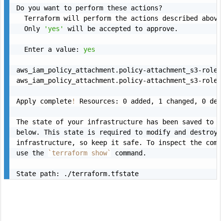
Do you want to perform these actions?

  Terraform will perform the actions described above
  Only 
'yes'
 will be accepted to approve.

  Enter a value: 
yes
aws_iam_policy_attachment.policy-attachment_s3-role
aws_iam_policy_attachment.policy-attachment_s3-role
Apply complete
!
 Resources: 0 added, 1 changed, 0 des
The state of your infrastructure has been saved to t
below. This state is required to modify and destroy 
infrastructure, so keep it safe. To inspect the comp
use the 
`
terraform show
`
 command.

State path: ./terraform.tfstate