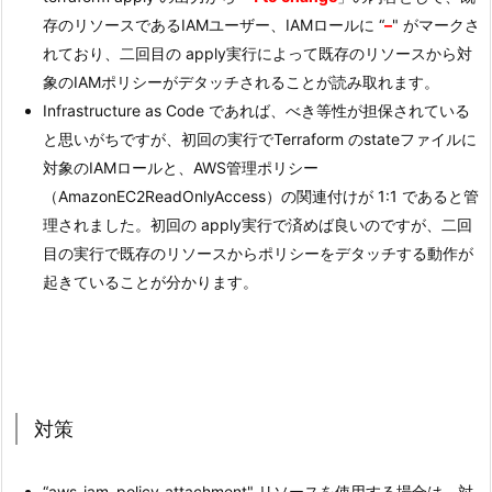
存のリソースであるIAMユーザー、IAMロールに “
–
" がマークさ
れており、二回目の apply実行によって既存のリソースから対
象のIAMポリシーがデタッチされることが読み取れます。
Infrastructure as Code であれば、べき等性が担保されている
と思いがちですが、初回の実行でTerraform のstateファイルに
対象のIAMロールと、AWS管理ポリシー
（AmazonEC2ReadOnlyAccess）の関連付けが 1:1 であると管
理されました。初回の apply実行で済めば良いのですが、二回
目の実行で既存のリソースからポリシーをデタッチする動作が
起きていることが分かります。
対策
“aws_iam_policy_attachment" リソースを使用する場合は、対