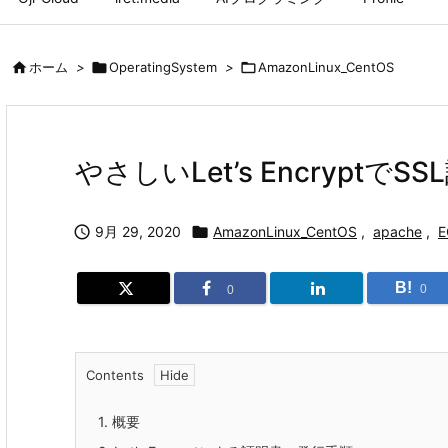

ホーム
>

OperatingSystem
>

AmazonLinux_CentOS
やさしいLet’s Encrypt

9月 29, 2020

AmazonLinux_CentOS
,
apache
,
E
B!
0
0
Contents
1.
概要