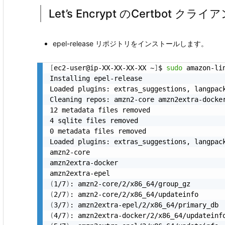
Let’s Encrypt のCertbot 
epel-release リポジトリをインストールします。
[
ec2-user@ip-XX-XX-XX-XX ~
]
$ 
sudo
 amazon-li
Installing epel-release

Loaded plugins: extras_suggestions, langpack
Cleaning repos: amzn2-core amzn2extra-docker
12 metadata files removed

4 sqlite files removed

0 metadata files removed

Loaded plugins: extras_suggestions, langpack
amzn2-core                                 
amzn2extra-docker                          
amzn2extra-epel                            
(
1/7
)
: amzn2-core/2/x86_64/group_gz        
(
2/7
)
: amzn2-core/2/x86_64/updateinfo      
(
3/7
)
: amzn2extra-epel/2/x86_64/primary_db 
(
4/7
)
: amzn2extra-docker/2/x86_64/updateinf