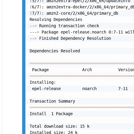
(
5/7
)
: amzn2extra-epel/2/x86_64/updateinfo 
(
6/7
)
: amzn2extra-docker/2/x86_64/primary_d
(
7/7
)
: amzn2-core/2/x86_64/primary_db      
Resolving Dependencies

--
>
 Running transaction check

---
>
 Package epel-release.noarch 0:7-11 will
--
>
 Finished Dependency Resolution

Dependencies Resolved

==
==
==
==
==
==
==
==
==
==
==
==
==
==
==
==
==
==
==
==
==
=
==
==
==
==
==
==
==
==
==
==
==
==
==
==
==
==
==
==
==
==
==
=
Installing:

 epel-release         noarch         7-11   
==
==
==
==
==
==
==
==
==
==
==
==
==
==
==
==
==
==
==
==
==
=
Install  1 Package

Total download size: 15 k

Installed size: 24 k
