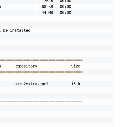
                
|
b               
|
                
|
  44 MB   00:00

 be installed

=
==
==
==
==
==
==
==
==
==
==
==
==
==
==
==
==
==
==
=
==
==
==
==
==
==
==
==
==
==
==
==
==
==
==
==
==
==
      amzn2extra-epel          15 k

=
==
==
==
==
==
==
==
==
==
==
==
==
==
==
==
==
==
==