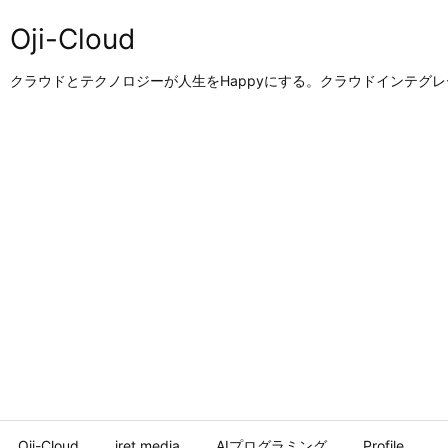
Oji-Cloud
クラウドとテクノロジーが人生をHappyにする。クラウドインテグ
Oji-Cloud
iret.media
AIプログラミング
Profile