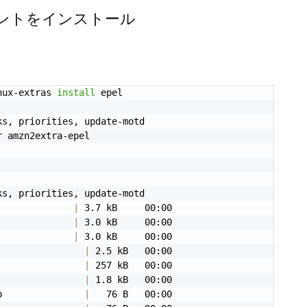
クライアントをインストール
nux-extras 
install
 epel

s, priorities, update-motd

 amzn2extra-epel

s, priorities, update-motd

              
|
 3.7 kB     00:00

              
|
 3.0 kB     00:00

              
|
                
|
                
|
                
|
o               
|