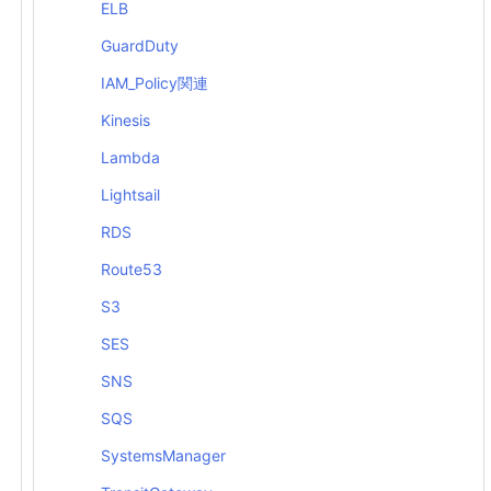
ELB
GuardDuty
IAM_Policy関連
Kinesis
Lambda
Lightsail
RDS
Route53
S3
SES
SNS
SQS
SystemsManager