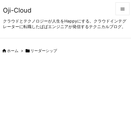
Oji-Cloud


クラウドとテクノロジーが人生をHappyにする。クラウドインテグ
レーターに転職したぱぱエンジニアが発信するテクニカルブログ。
メニュ

サイド


ホーム
>

リーダーシップ
前へ

次へ

検索