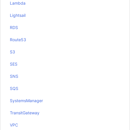
Lambda
Lightsail
RDS
Route53
S3
SES
SNS
SQS
SystemsManager
TransitGateway
VPC