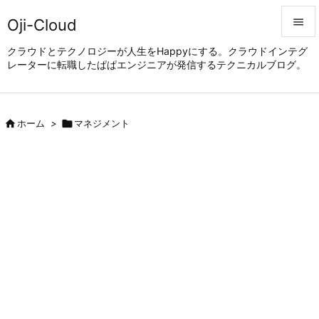
Oji-Cloud


クラウドとテクノロジーが人生をHappyにする。クラウドインテグ
レーターに転職したぱぱエンジニアが発信するテクニカルブログ。
メニュ

サイド


ホーム
>

マネジメント
前へ

次へ

検索