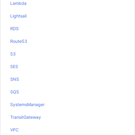
Lambda
Lightsail
RDS
Route53
S3
SES
SNS
SQS
SystemsManager
TransitGateway
VPC