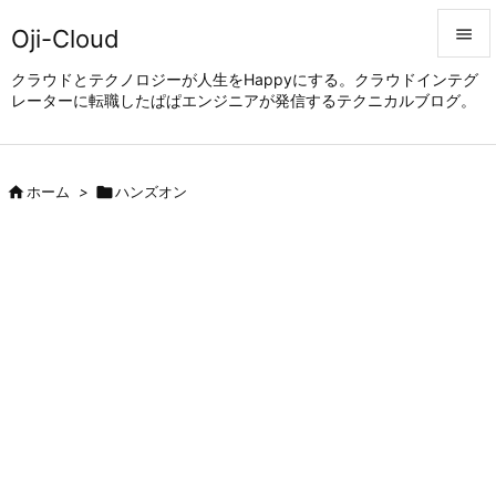
Oji-Cloud


クラウドとテクノロジーが人生をHappyにする。クラウドインテグ
レーターに転職したぱぱエンジニアが発信するテクニカルブログ。
メニュ

サイド


ホーム
>

ハンズオン
前へ

次へ

検索