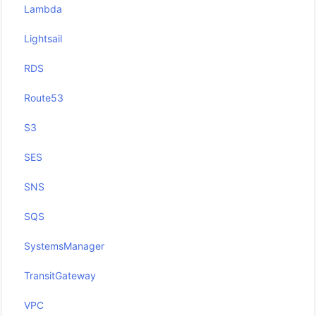
Lambda
Lightsail
RDS
Route53
S3
SES
SNS
SQS
SystemsManager
TransitGateway
VPC